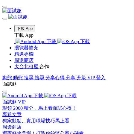
下載 App
下載 App
瀏覽器擴充
精選專欄
周邊商店
大台北租屋
合作
動態
動態
搜尋
搜尋
分享心得
分享
升級 VIP
登入
面試趣
面試趣 VIP
現領 2000 積分，馬上看面試心得！
專題文章
獨家觀點、實用職場技巧馬上看
周邊商店
獨家好物登場！打造你的辦公室小確幸