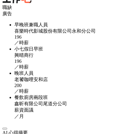
職缺
廣告
早晚班兼職人員
喜樂時代影城股份有限公司永和分公司
196
／時薪
小七假日早班
興晴商行
196
／時薪
晚班人員
老饕咖哩安和店
200
／時薪
餐飲廚房兩段班
鑫昕有限公司尾道分公司
薪資面議
／月
AI 心得摘要