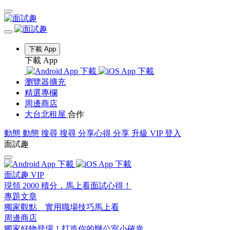
下載 App
下載 App
瀏覽器擴充
精選專欄
周邊商店
大台北租屋
合作
動態
動態
搜尋
搜尋
分享心得
分享
升級 VIP
登入
面試趣
面試趣 VIP
現領 2000 積分，馬上看面試心得！
專題文章
獨家觀點、實用職場技巧馬上看
周邊商店
獨家好物登場！打造你的辦公室小確幸