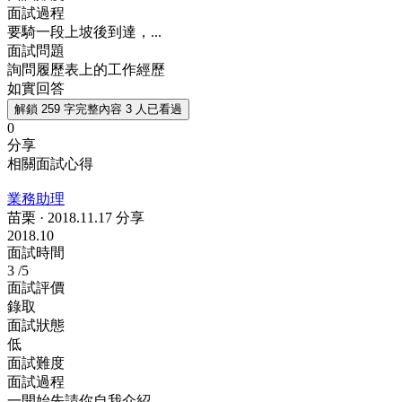
面試過程
要騎一段上坡後到達，...
面試問題
詢問履歷表上的工作經歷
如實回答
解鎖 259 字完整內容
3 人已看過
0
分享
相關面試心得
業務助理
苗栗
·
2018.11.17 分享
2018.10
面試時間
3
/5
面試評價
錄取
面試狀態
低
面試難度
面試過程
一開始先請你自我介紹...