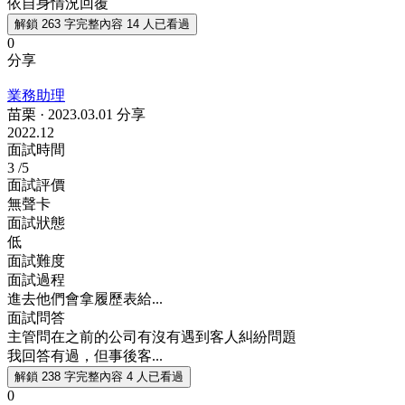
依自身情況回覆
解鎖 263 字完整內容
14 人已看過
0
分享
業務助理
苗栗
·
2023.03.01 分享
2022.12
面試時間
3
/5
面試評價
無聲卡
面試狀態
低
面試難度
面試過程
進去他們會拿履歷表給...
面試問答
主管問在之前的公司有沒有遇到客人糾紛問題
我回答有過，但事後客...
解鎖 238 字完整內容
4 人已看過
0