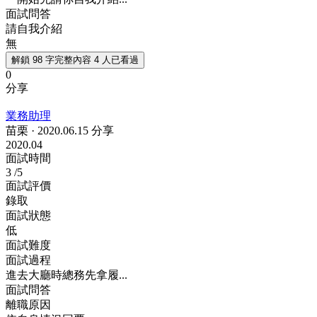
面試問答
請自我介紹
無
解鎖 98 字完整內容
4 人已看過
0
分享
業務助理
苗栗
·
2020.06.15 分享
2020.04
面試時間
3
/5
面試評價
錄取
面試狀態
低
面試難度
面試過程
進去大廳時總務先拿履...
面試問答
離職原因