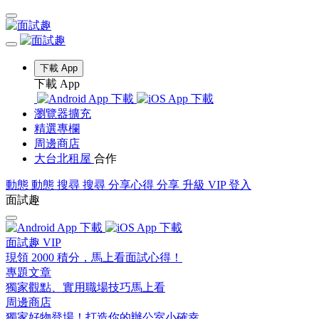
下載 App
下載 App
瀏覽器擴充
精選專欄
周邊商店
大台北租屋
合作
動態
動態
搜尋
搜尋
分享心得
分享
升級 VIP
登入
面試趣
面試趣 VIP
現領 2000 積分，馬上看面試心得！
專題文章
獨家觀點、實用職場技巧馬上看
周邊商店
獨家好物登場！打造你的辦公室小確幸