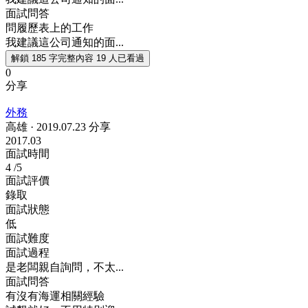
面試問答
問履歷表上的工作
我建議這公司通知的面...
解鎖 185 字完整內容
19 人已看過
0
分享
外務
高雄
·
2019.07.23 分享
2017.03
面試時間
4
/5
面試評價
錄取
面試狀態
低
面試難度
面試過程
是老闆親自詢問，不太...
面試問答
有沒有海運相關經驗