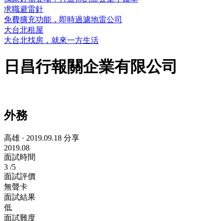
求職避雷針
免費擴充功能，即時過濾地雷公司
大台北租屋
大台北找房，就來一方生活
日昌行報關企業有限公司
外務
高雄
·
2019.09.18 分享
2019.08
面試時間
3
/5
面試評價
無聲卡
面試結果
低
面試難度