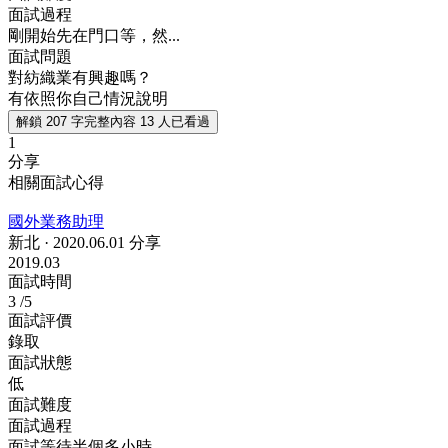
面試過程
剛開始先在門口等，然...
面試問題
對紡織業有興趣嗎？
有依照你自己情況說明
解鎖 207 字完整內容
13 人已看過
1
分享
相關面試心得
國外業務助理
新北
·
2020.06.01 分享
2019.03
面試時間
3
/5
面試評價
錄取
面試狀態
低
面試難度
面試過程
面試等待半個多小時，...