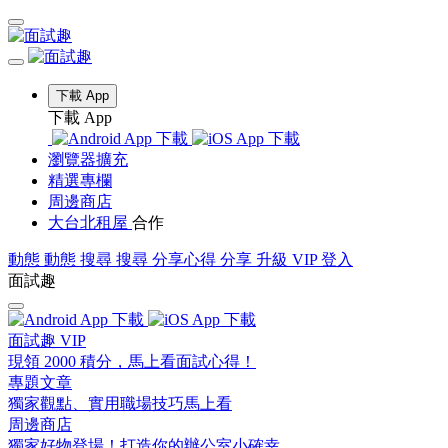
下載 App
下載 App
瀏覽器擴充
精選專欄
周邊商店
大台北租屋
合作
動態
動態
搜尋
搜尋
分享心得
分享
升級 VIP
登入
面試趣
面試趣 VIP
現領 2000 積分，馬上看面試心得！
專題文章
獨家觀點、實用職場技巧馬上看
周邊商店
獨家好物登場！打造你的辦公室小確幸