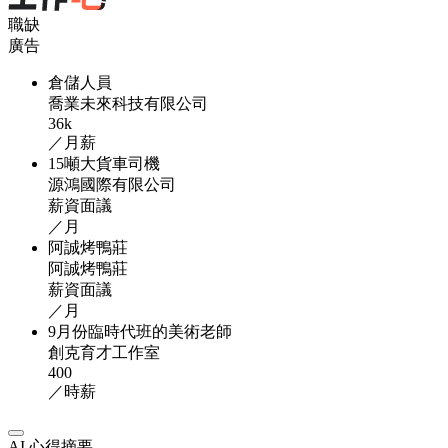
職缺
廣告
倉儲人員
喬業未來科技有限公司
36k
／月薪
15噸大貨車司機
源鴻國際有限公司
薪資面議
／月
阿誠烤鴨莊
阿誠烤鴨莊
薪資面議
／月
9月份臨時代班的美術老師
創克育才工作室
400
／時薪
AI 心得摘要