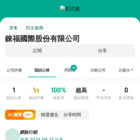
屏東
民生服務
錸福國際股份有限公司
訂閱
分享
N
公司評價
面試心得
問與答
比較公司
比薪水↗
1
1
100%
-
0
超高
/5
面試心得
面試評價
錄取率
面試難度
平均月薪
薪水情報
AI 摘要
VIP
網路行銷
屏東
·
2024.09.27 分享