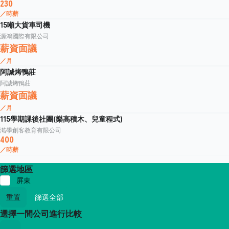
230
／時薪
15噸大貨車司機
源鴻國際有限公司
薪資面議
／月
阿誠烤鴨莊
阿誠烤鴨莊
薪資面議
／月
115學期課後社團(樂高積木、兒童程式)
澔學創客教育有限公司
400
／時薪
篩選地區
屏東
重置
篩選全部
選擇一間公司進行比較