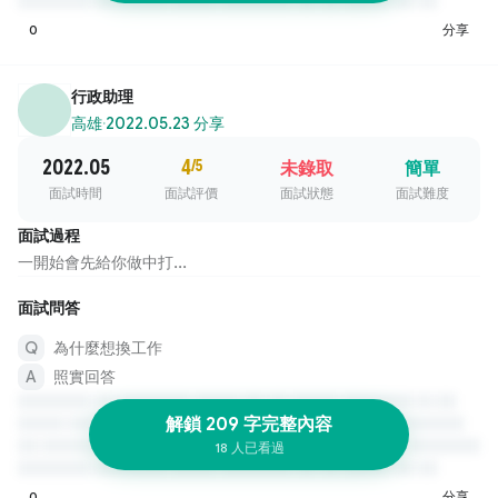
0
分享
行政助理
高雄
·
2022.05.23 分享
2022.05
4
/5
未錄取
簡單
面試時間
面試評價
面試狀態
面試難度
面試過程
一開始會先給你做中打...
面試問答
為什麼想換工作
照實回答
解鎖 209 字完整內容
18 人已看過
0
分享