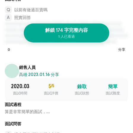
以前有做過百貨嗎
照實回答
解鎖 174 字完整內容
1 人已看過
0
分享
銷售人員
高雄
·
2023.01.16 分享
2020.03
5
/5
錄取
簡單
面試時間
面試評價
面試狀態
面試難度
面試過程
算是非常簡單的面試，...
面試問答