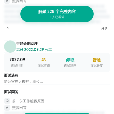
照實回答
解鎖 228 字完整內容
8 人已看過
0
分享
行銷企劃助理
高雄
·
2022.09.29 分享
2022.09
4
/5
錄取
普通
面試時間
面試評價
面試狀態
面試難度
面試過程
辦公室在大樓裡，車位...
面試問答
前一份工作離職原因
照實回答