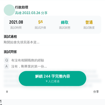
行政助理
高雄
·
2022.03.26 分享
2021.08
5
/5
錄取
普通
面試時間
面試評價
面試狀態
面試難度
面試過程
剛開始會先填寫基本資...
面試問答
有沒有相關職務的經驗
沒有，剛畢業的第一份...
解鎖 244 字完整內容
9 人已看過
0
分享
1