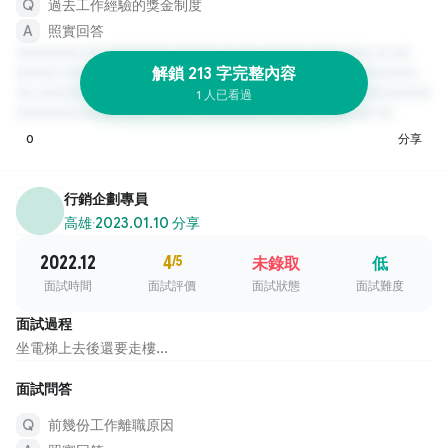
過去工作經驗的獎金制度
照實回答
解鎖 213 字完整內容
1 人已看過
0
分享
行銷企劃專員
高雄
·
2023.01.10 分享
2022.12
4
/5
未錄取
低
面試時間
面試評價
面試狀態
面試難度
面試過程
坐電梯上去後還要走樓...
面試問答
前幾份工作離職原因