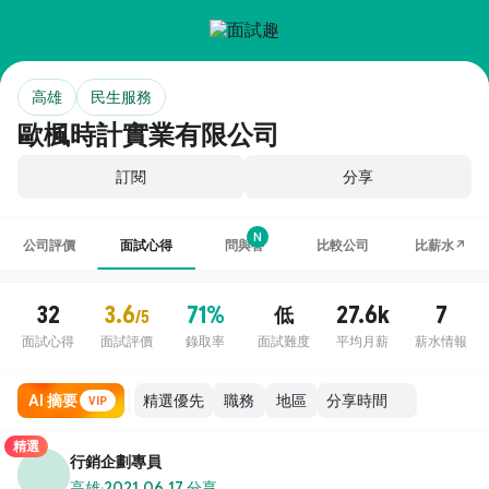
高雄
民生服務
歐楓時計實業有限公司
訂閱
分享
N
公司評價
面試心得
問與答
比較公司
比薪水↗
32
3.6
71%
27.6k
7
低
/5
面試心得
面試評價
錄取率
面試難度
平均月薪
薪水情報
AI 摘要
職務
地區
VIP
精選
行銷企劃專員
高雄
·
2021.06.17 分享