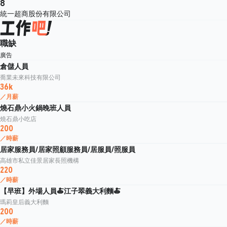
8
統一超商股份有限公司
職缺
廣告
倉儲人員
喬業未來科技有限公司
36k
／月薪
燒石鼎小火鍋晚班人員
燒石鼎小吃店
200
／時薪
居家服務員/居家照顧服務員/居服員/照服員
高雄市私立佳景居家長照機構
220
／時薪
【早班】外場人員🍝江子翠義大利麵🍝
瑪莉皇后義大利麵
200
／時薪