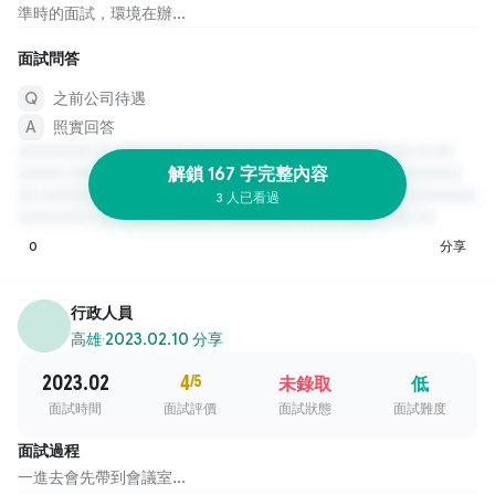
準時的面試，環境在辦...
面試問答
之前公司待遇
照實回答
解鎖 167 字完整內容
3 人已看過
0
分享
行政人員
高雄
·
2023.02.10 分享
2023.02
4
/5
未錄取
低
面試時間
面試評價
面試狀態
面試難度
面試過程
一進去會先帶到會議室...