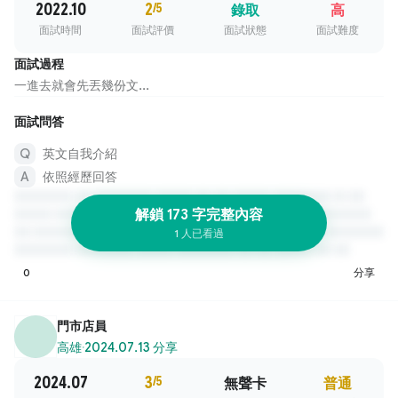
2022.10
2
/5
錄取
高
面試時間
面試評價
面試狀態
面試難度
面試過程
一進去就會先丟幾份文...
面試問答
英文自我介紹
依照經歷回答
解鎖 173 字完整內容
1 人已看過
0
分享
門市店員
高雄
·
2024.07.13 分享
2024.07
3
/5
無聲卡
普通