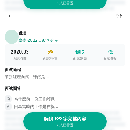
8 人已看過
0
分享
職員
臺南
·
2022.08.19 分享
2020.03
5
/5
錄取
低
面試時間
面試評價
面試狀態
面試難度
面試過程
業務經理面試，雖然是...
面試問答
為什麼前一份工作離職
因為當時的工作是在就...
解鎖 199 字完整內容
7 人已看過