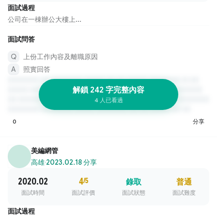
面試過程
公司在一棟辦公大樓上...
面試問答
上份工作內容及離職原因
照實回答
解鎖 242 字完整內容
4 人已看過
0
分享
美編網管
高雄
·
2023.02.18 分享
2020.02
4
/5
錄取
普通
面試時間
面試評價
面試狀態
面試難度
面試過程