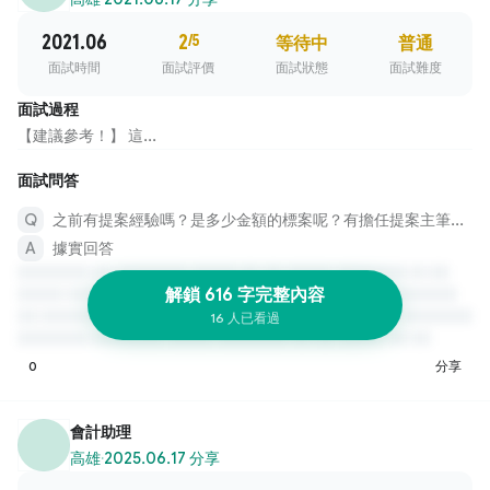
2021.06
2
/5
等待中
普通
面試時間
面試評價
面試狀態
面試難度
面試過程
【建議參考！】 這...
面試問答
之前有提案經驗嗎？是多少金額的標案呢？有擔任提案主筆、簡報的經驗嗎？
據實回答
解鎖 616 字完整內容
16 人已看過
0
分享
會計助理
高雄
·
2025.06.17 分享