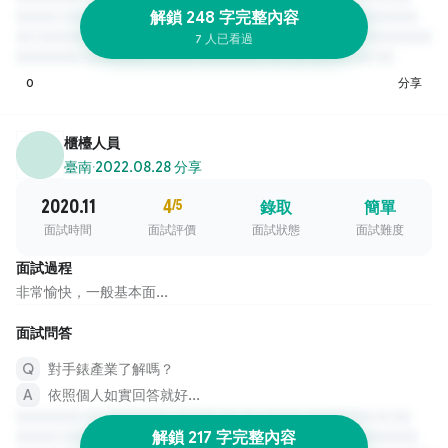
解鎖 248 字完整內容
7 人已看過
0
分享
櫃檯人員
臺南
·
2022.08.28 分享
2020.11
4
/5
錄取
簡單
面試時間
面試評價
面試狀態
面試難度
面試過程
非常愉快，一般基本面...
面試問答
對手錶產業了解嗎？
依照個人如實回答就好...
解鎖 217 字完整內容