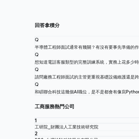
回答拿積分
Q
半導體工程師面試通常有幾關？有沒有要事先準備的
Q
想知道電話客服類型的完整訓練系統，實務上花多少
Q
請問廠務工程師面試的主管更重視基礎設備維護還是
Q
和碩聯合科技這幾個AI職位，是不是都會有像寫Pyth
工商服務熱門公司
1
工研院_財團法人工業技術研究院
2