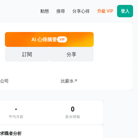
動態
搜尋
分享心得
升級 VIP
登入
AI 心得摘要
VIP
訂閱
分享
公司
比薪水↗
-
0
平均月薪
薪水情報
求職者分析