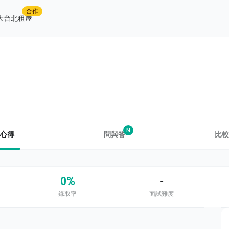
合作
大台北租屋
N
心得
問與答
比較
0%
-
錄取率
面試難度