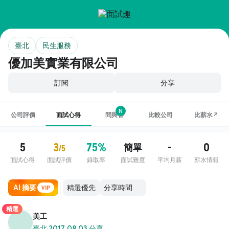
臺北
民生服務
優加美實業有限公司
訂閱
分享
N
公司評價
面試心得
問與答
比較公司
比薪水↗
5
3
75%
-
0
簡單
/5
面試心得
面試評價
錄取率
面試難度
平均月薪
薪水情報
AI 摘要
VIP
精選
美工
臺北
·
2017.08.03 分享