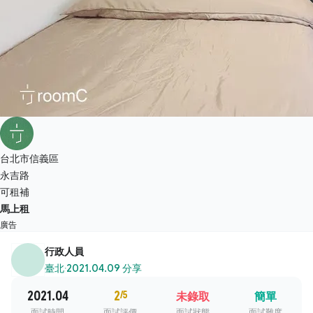
台北市信義區
永吉路
可租補
馬上租
廣告
行政人員
臺北
·
2021.04.09 分享
2021.04
2
/5
未錄取
簡單
面試時間
面試評價
面試狀態
面試難度