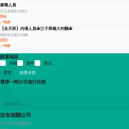
兼職人員
又又美攝影企業社
196
／時薪
【全天班】內場人員🍝江子翠義大利麵🍝
瑪莉皇后義大利麵
200
／時薪
篩選地區
高雄
臺中
新北
重置
篩選全部
選擇一間公司進行比較
沒有相關公司
試試看別的關鍵字