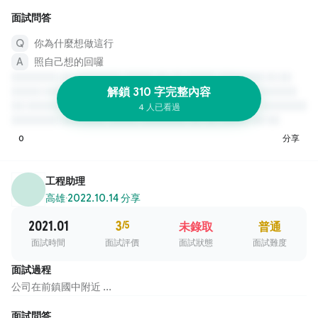
面試問答
你為什麼想做這行
照自己想的回囉
解鎖 310 字完整內容
4 人已看過
0
分享
工程助理
高雄
·
2022.10.14 分享
2021.01
3
/5
未錄取
普通
面試時間
面試評價
面試狀態
面試難度
面試過程
公司在前鎮國中附近 ...
面試問答