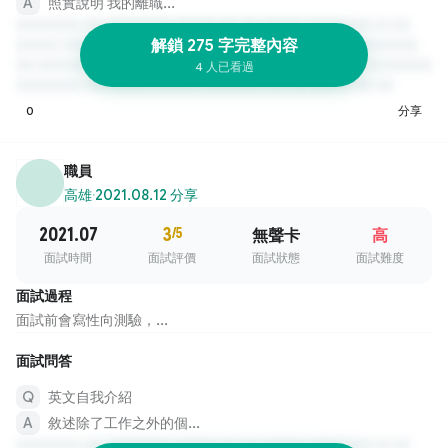
照實說明 我的離職...
解鎖 275 字完整內容
4 人已看過
0
分享
職員
高雄
·
2021.08.12 分享
2021.07
3
/5
無聲卡
高
面試時間
面試評價
面試狀態
面試難度
面試過程
面試前會寫性向測驗，...
面試問答
英文自我介紹
敘述除了工作之外的個...