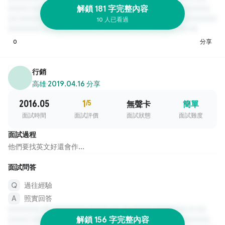
解鎖 181 字完整內容
10 人已看過
0
分享
行銷
高雄
·
2019.04.16 分享
2016.05
1
/5
無聲卡
簡單
面試時間
面試評價
面試狀態
面試難度
面試過程
他們要找英文好還會作...
面試問答
過往經驗
照實回答
解鎖 156 字完整內容