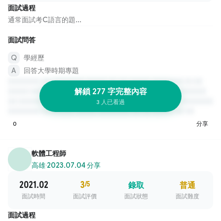
面試過程
通常面試考C語言的題...
面試問答
學經歷
回答大學時期專題
解鎖 277 字完整內容
3 人已看過
0
分享
軟體工程師
高雄
·
2023.07.04 分享
2021.02
3
/5
錄取
普通
面試時間
面試評價
面試狀態
面試難度
面試過程