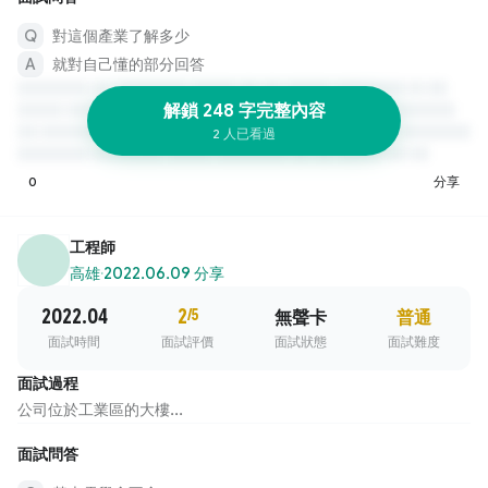
對這個產業了解多少
就對自己懂的部分回答
解鎖 248 字完整內容
2 人已看過
0
分享
工程師
高雄
·
2022.06.09 分享
2022.04
2
/5
無聲卡
普通
面試時間
面試評價
面試狀態
面試難度
面試過程
公司位於工業區的大樓...
面試問答