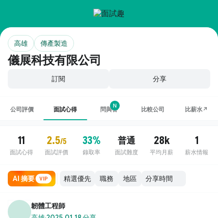
高雄
傳產製造
儀展科技有限公司
訂閱
分享
N
公司評價
面試心得
問與答
比較公司
比薪水↗
11
2.5
33%
28k
1
普通
/5
面試心得
面試評價
錄取率
面試難度
平均月薪
薪水情報
AI 摘要
職務
地區
VIP
韌體工程師
高雄
·
2025.01.18 分享