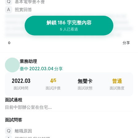
基本電學會不會
照實回答
解鎖 186 字完整內容
5 人已看過
0
分享
業務助理
臺中
·
2022.03.04 分享
2022.03
4
/5
無聲卡
普通
面試時間
面試評價
面試狀態
面試難度
面試過程
目前中部辦公室在住宅...
面試問答
離職原因