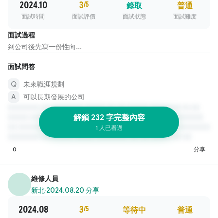
2024.10
3
/5
錄取
普通
面試時間
面試評價
面試狀態
面試難度
面試過程
到公司後先寫一份性向...
面試問答
未來職涯規劃
可以長期發展的公司
解鎖 232 字完整內容
1 人已看過
0
分享
維修人員
新北
·
2024.08.20 分享
2024.08
3
/5
等待中
普通