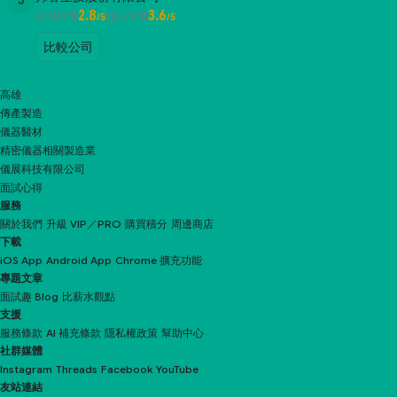
5
2.8
3.6
公司評價
面試評價
/5
/5
比較公司
高雄
傳產製造
儀器醫材
精密儀器相關製造業
儀展科技有限公司
面試心得
服務
關於我們
升級 VIP／PRO
購買積分
周邊商店
下載
iOS App
Android App
Chrome 擴充功能
專題文章
面試趣 Blog
比薪水觀點
支援
服務條款
AI 補充條款
隱私權政策
幫助中心
社群媒體
Instagram
Threads
Facebook
YouTube
友站連結