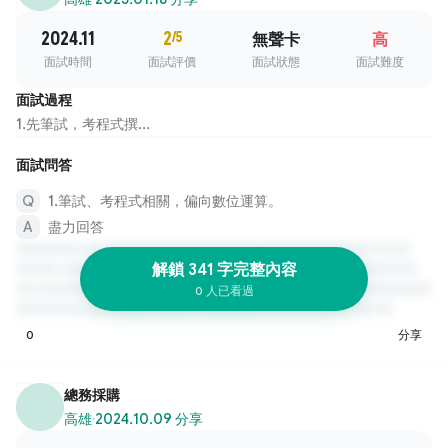
2024.11
2
/5
無聲卡
高
面試時間
面試評價
面試狀態
面試難度
面試過程
1.先筆試，考程式撰...
面試問答
1.筆試、考程式相關，偏向數位運算。
盡力回答
解鎖 341 字完整內容
0 人已看過
0
分享
總務採購
高雄
·
2024.10.09 分享