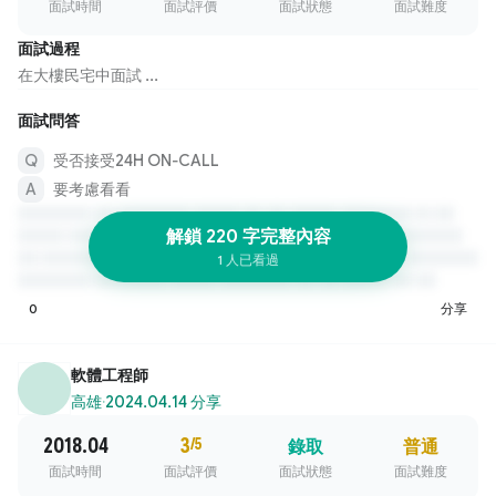
面試時間
面試評價
面試狀態
面試難度
面試過程
在大樓民宅中面試 ...
面試問答
受否接受24H ON-CALL
要考慮看看
解鎖 220 字完整內容
1 人已看過
0
分享
軟體工程師
高雄
·
2024.04.14 分享
2018.04
3
/5
錄取
普通
面試時間
面試評價
面試狀態
面試難度