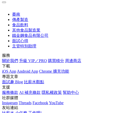
臺南
傳產製造
食品飲料
其他食品製造業
鐵金鋼食品有限公司
面試心得
主管特別助理
服務
關於我們
升級 VIP／PRO
購買積分
周邊商店
下載
iOS App
Android App
Chrome 擴充功能
專題文章
面試趣 Blog
比薪水觀點
支援
服務條款
AI 補充條款
隱私權政策
幫助中心
社群媒體
Instagram
Threads
Facebook
YouTube
友站連結
比薪水
小任務
工作吧!