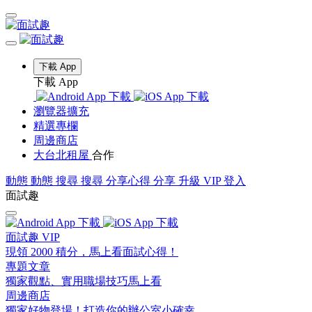
下載 App
下載 App
瀏覽器擴充
精選專欄
周邊商店
大台北租屋
合作
動態
動態
搜尋
搜尋
分享心得
分享
升級 VIP
登入
面試趣
面試趣 VIP
現領 2000 積分，馬上看面試心得！
專題文章
獨家觀點、實用職場技巧馬上看
周邊商店
獨家好物登場！打造你的辦公室小確幸