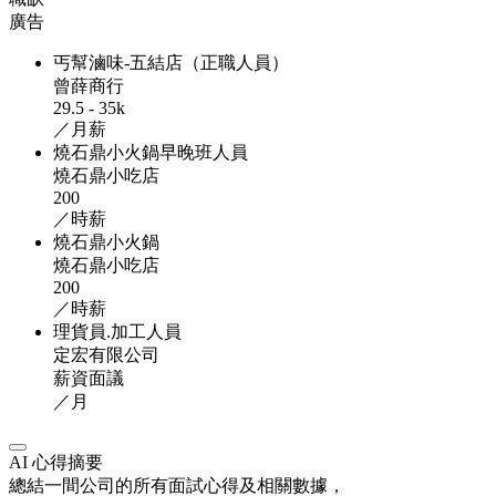
廣告
丐幫滷味-五結店（正職人員）
曾薛商行
29.5 - 35k
／月薪
燒石鼎小火鍋早晚班人員
燒石鼎小吃店
200
／時薪
燒石鼎小火鍋
燒石鼎小吃店
200
／時薪
理貨員.加工人員
定宏有限公司
薪資面議
／月
AI 心得摘要
總結一間公司的所有面試心得及相關數據，