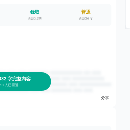
錄取
普通
面試狀態
面試難度
332 字完整內容
10 人已看過
分享