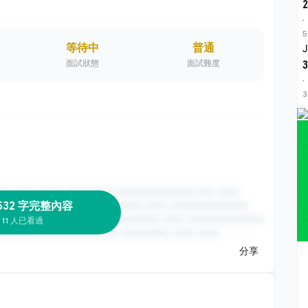
2
·
5
等待中
普通
面試狀態
面試難度
3
·
3
532 字完整內容
11 人已看過
分享