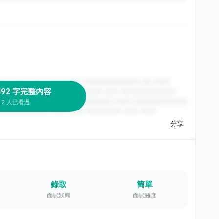
192 字完整內容
2 人已看過
分享
錄取
簡單
面試狀態
面試難度