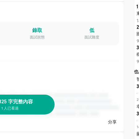
1
2
錄取
低
面試狀態
面試難度
3
也
3
·
2
325 字完整內容
1 人已看過
3
·
分享
1