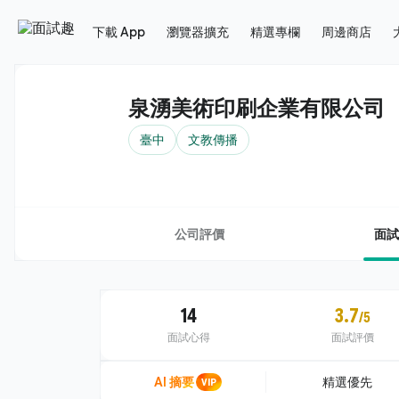
下載 App
瀏覽器擴充
精選專欄
周邊商店
泉湧美術印刷企業有限公司
臺中
文教傳播
公司評價
面試
14
3.7
/5
面試心得
面試評價
AI 摘要
VIP