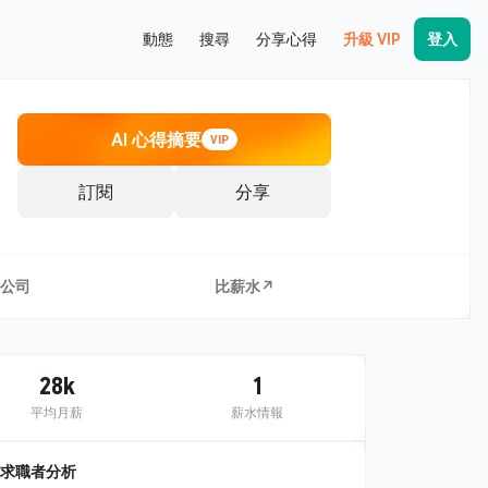
動態
搜尋
分享心得
升級 VIP
登入
AI 心得摘要
VIP
訂閱
分享
公司
比薪水↗
28k
1
平均月薪
薪水情報
求職者分析