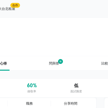
合作
大台北租屋
N
心得
問與答
比較
60%
低
錄取率
面試難度
職務