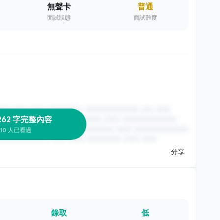
無聲卡
普通
面試狀態
面試難度
262 字完整內容
10 人已看過
分享
錄取
低