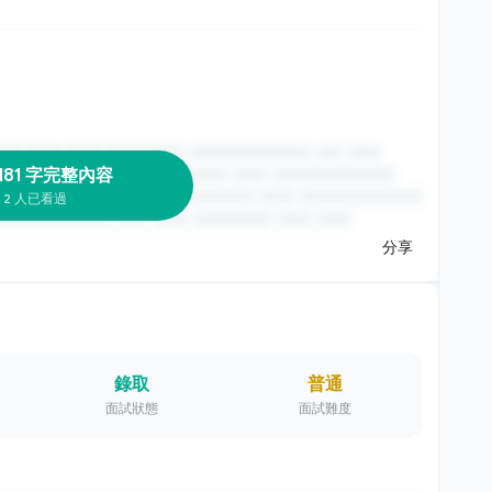
181 字完整內容
2 人已看過
分享
錄取
普通
面試狀態
面試難度