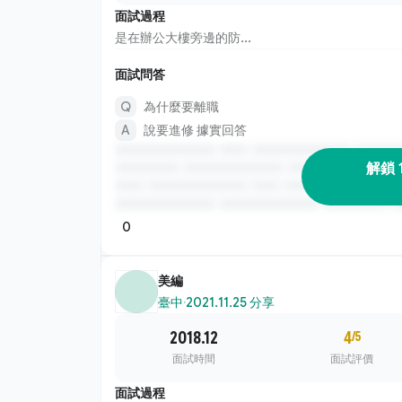
面試過程
是在辦公大樓旁邊的防...
面試問答
為什麼要離職
說要進修 據實回答
解鎖 
0
美編
臺中
·
2021.11.25 分享
2018.12
4
/5
面試時間
面試評價
面試過程