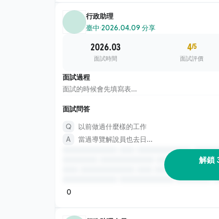
行政助理
臺中
·
2026.04.09 分享
2026.03
4
/5
面試時間
面試評價
面試過程
面試的時候會先填寫表...
面試問答
以前做過什麼樣的工作
當過導覽解說員也去日...
解鎖 
0