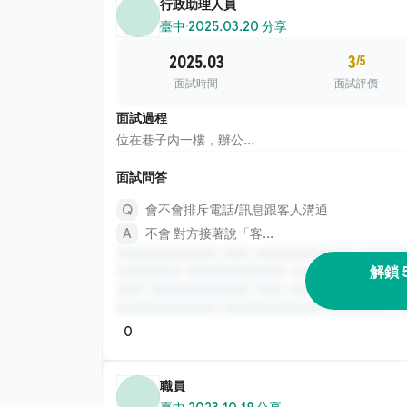
行政助理人員
臺中
·
2025.03.20 分享
2025.03
3
/5
面試時間
面試評價
面試過程
位在巷子內一樓，辦公...
面試問答
會不會排斥電話/訊息跟客人溝通
不會 對方接著說「客...
解鎖 
0
職員