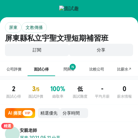
屏東
文教傳播
屏東縣私立宇聖文理短期補習班
訂閱
分享
N
公司評價
面試心得
問與答
比較公司
比薪水↗
2
3
100%
-
0
低
/5
面試心得
面試評價
錄取率
面試難度
平均月薪
薪水情報
AI 摘要
VIP
精選
安親老師
屏東
·
2021.05.11 分享