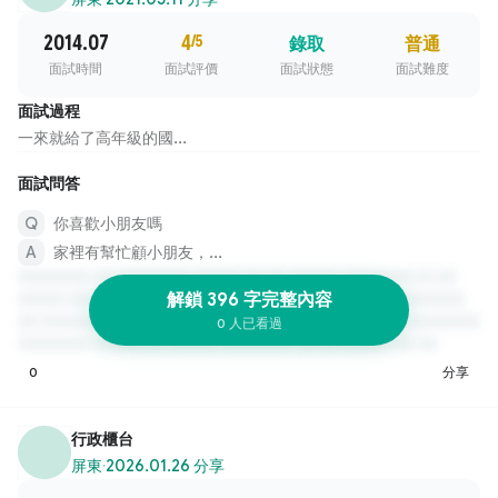
2014.07
4
/5
錄取
普通
面試時間
面試評價
面試狀態
面試難度
面試過程
一來就給了高年級的國...
面試問答
你喜歡小朋友嗎
家裡有幫忙顧小朋友，...
解鎖 396 字完整內容
0 人已看過
0
分享
行政櫃台
屏東
·
2026.01.26 分享