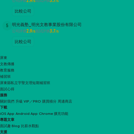
2.9
3.7
公司評價
面試評價
/5
/5
比較公司
明光義塾_明光文教事業股份有限公司
5
2.9
3.7
公司評價
面試評價
/5
/5
比較公司
屏東
文教傳播
教育服務
補習班
屏東縣私立宇聖文理短期補習班
面試心得
服務
關於我們
升級 VIP／PRO
購買積分
周邊商店
下載
iOS App
Android App
Chrome 擴充功能
專題文章
面試趣 Blog
比薪水觀點
支援