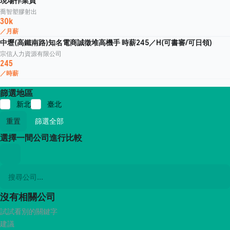
現場作業員
喬智塑膠射出
30k
／月薪
中壢(高鐵南路)知名電商誠徵堆高機手 時薪245／H(可書審/可日領)
宗信人力資源有限公司
245
／時薪
篩選地區
新北
臺北
重置
篩選全部
選擇一間公司進行比較
沒有相關公司
試試看別的關鍵字
建議