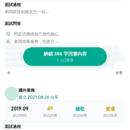
面試過程
老闆跟疑似她女兒一起...
面試問答
問是否覺得自己個性細心
老闆很重服務，也會注...
解鎖 386 字完整內容
7 人已看過
0
分享
國外業務
臺北
·
2021.08.26 分享
2019.09
4
/5
錄取
普通
面試時間
面試評價
面試狀態
面試難度
面試過程