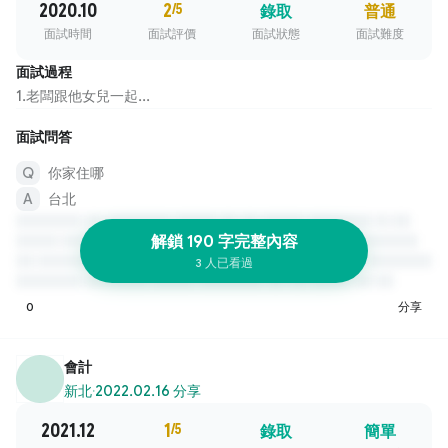
2020.10
2
/5
錄取
普通
面試時間
面試評價
面試狀態
面試難度
面試過程
1.老闆跟他女兒一起...
面試問答
你家住哪
台北
解鎖 190 字完整內容
3 人已看過
0
分享
會計
新北
·
2022.02.16 分享
2021.12
1
/5
錄取
簡單