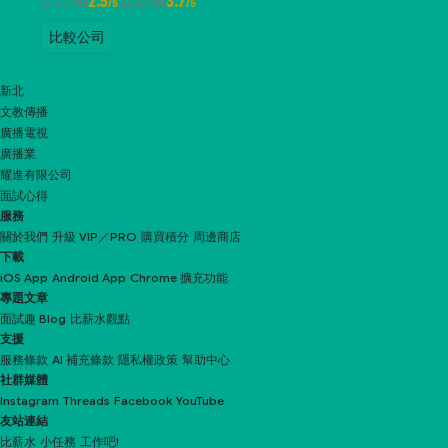
2.5
3.7
公司評價
面試評價
/5
/5
比較公司
新北
文教傳播
廣播電視
廣播業
耀進有限公司
面試心得
服務
關於我們
升級 VIP／PRO
購買積分
周邊商店
下載
iOS App
Android App
Chrome 擴充功能
專題文章
面試趣 Blog
比薪水觀點
支援
服務條款
AI 補充條款
隱私權政策
幫助中心
社群媒體
Instagram
Threads
Facebook
YouTube
友站連結
比薪水
小任務
工作吧!