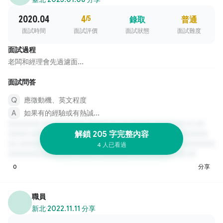
2020.04
4
/5
錄取
普通
面試時間
面試評價
面試狀態
面試難度
面試過程
老闆和經理會先過濾面...
面試問答
應徵動機、英文程度
如果有的經驗或有熱誠...
解鎖 205 字完整內容
4 人已看過
0
分享
職員
新北
·
2022.11.11 分享