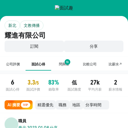
新北
文教傳播
耀進有限公司
訂閱
分享
N
公司評價
面試心得
問與答
比較公司
比薪水↗
6
3.3
83%
27k
2
低
/5
面試心得
面試評價
錄取率
面試難度
平均月薪
薪水情報
AI 摘要
職務
地區
VIP
職員
臺北
·
2023.01.08 分享