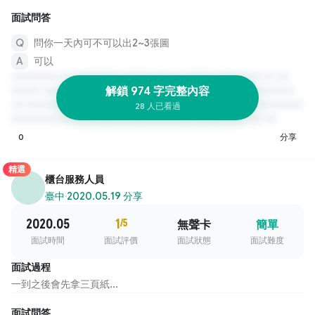
面試問答
問你一天內可不可以出2~3張圖
可以
解鎖 974 字完整內容
28 人已看過
0
分享
精選
櫃台服務人員
臺中
·
2020.05.19 分享
2020.05
1
/5
無聲卡
簡單
面試時間
面試評價
面試狀態
面試難度
面試過程
一到之後會先拿三頁紙...
面試問答