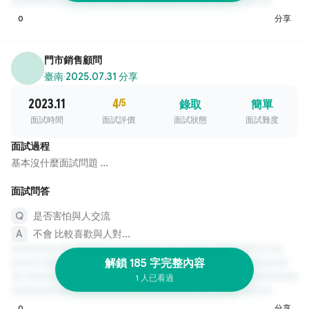
0
分享
門市銷售顧問
臺南
·
2025.07.31 分享
2023.11
4
/5
錄取
簡單
面試時間
面試評價
面試狀態
面試難度
面試過程
基本沒什麼面試問題 ...
面試問答
是否害怕與人交流
不會 比較喜歡與人對...
解鎖 185 字完整內容
1 人已看過
0
分享