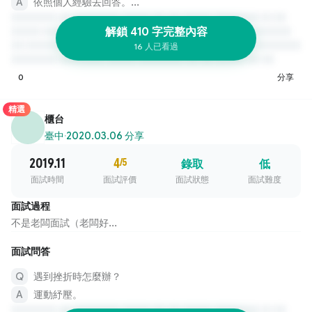
依照個人經驗去回答。...
解鎖 410 字完整內容
16 人已看過
0
分享
精選
櫃台
臺中
·
2020.03.06 分享
2019.11
4
/5
錄取
低
面試時間
面試評價
面試狀態
面試難度
面試過程
不是老闆面試（老闆好...
面試問答
遇到挫折時怎麼辦？
運動紓壓。