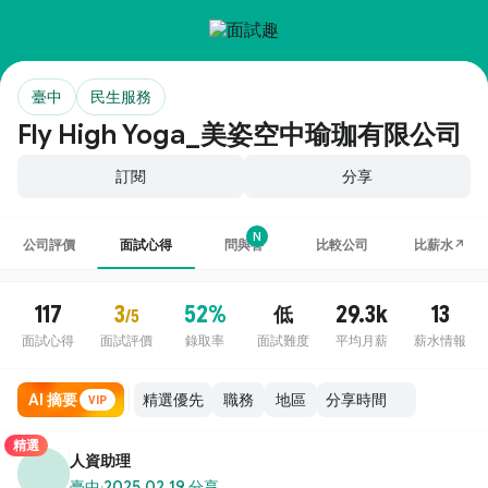
臺中
民生服務
Fly High Yoga_美姿空中瑜珈有限公司
訂閱
分享
N
公司評價
面試心得
問與答
比較公司
比薪水↗
117
3
52%
29.3k
13
低
/5
面試心得
面試評價
錄取率
面試難度
平均月薪
薪水情報
AI 摘要
職務
地區
VIP
精選
人資助理
臺中
·
2025.02.19 分享