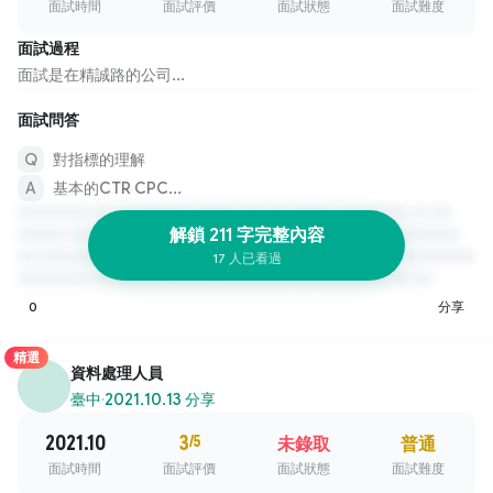
面試時間
面試評價
面試狀態
面試難度
面試過程
面試是在精誠路的公司...
面試問答
對指標的理解
基本的CTR CPC...
解鎖 211 字完整內容
17 人已看過
0
分享
精選
資料處理人員
臺中
·
2021.10.13 分享
2021.10
3
/5
未錄取
普通
面試時間
面試評價
面試狀態
面試難度