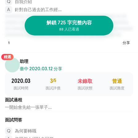
自我介紹
針對自己過去的工作經...
解鎖 725 字完整內容
88 人已看過
1
分享
精選
助理
臺中
·
2020.03.12 分享
2020.03
3
/5
未錄取
普通
面試時間
面試評價
面試狀態
面試難度
面試過程
一開始會先給一張單子...
面試問答
為何要轉職