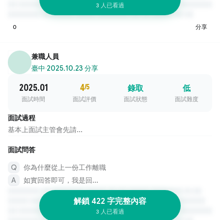
3 人已看過
0
分享
兼職人員
臺中
·
2025.10.23 分享
2025.01
4
/5
錄取
低
面試時間
面試評價
面試狀態
面試難度
面試過程
基本上面試主管會先請...
面試問答
你為什麼從上一份工作離職
如實回答即可，我是回...
解鎖 422 字完整內容
3 人已看過