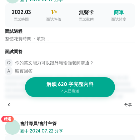
2022.03
1
/5
無聲卡
簡單
面試時間
面試評價
面試狀態
面試難度
面試過程
整體花費時間 ：填寫...
面試問答
你的英文能力可以跟外籍瑜伽老師溝通？
照實回答
解鎖 620 字完整內容
7 人已看過
0
分享
精選
會計專員/會計主管
臺中
·
2024.07.22 分享