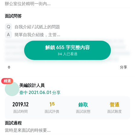
辦公室位於精明一街內...
面試問答
自我介紹 / 試紙上的問題
簡單自我介紹後，主管...
解鎖 655 字完整內容
34 人已看過
0
分享
精選
美編設計人員
臺中
·
2021.06.01 分享
2019.12
1
/5
錄取
普通
面試時間
面試評價
面試狀態
面試難度
面試過程
當時是來面試的時候要...