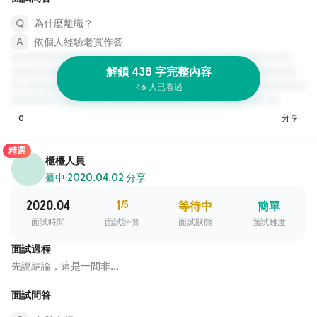
為什麼離職？
依個人經驗老實作答
解鎖 438 字完整內容
46 人已看過
0
分享
精選
櫃檯人員
臺中
·
2020.04.02 分享
2020.04
1
/5
等待中
簡單
面試時間
面試評價
面試狀態
面試難度
面試過程
先說結論，這是一間非...
面試問答