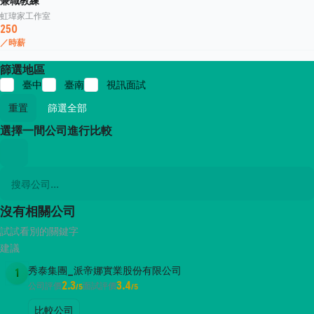
兼職教練
虹瑋家工作室
250
／時薪
篩選地區
臺中
臺南
視訊面試
重置
篩選全部
選擇一間公司進行比較
沒有相關公司
試試看別的關鍵字
建議
秀泰集團_派帝娜實業股份有限公司
1
2.3
3.4
公司評價
面試評價
/5
/5
比較公司