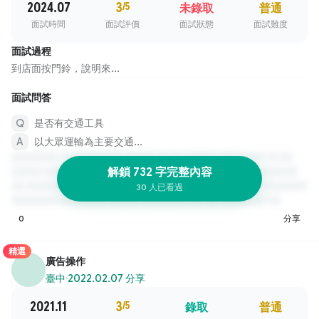
2024.07
3
/5
未錄取
普通
面試時間
面試評價
面試狀態
面試難度
面試過程
到店面按門鈴，說明來...
面試問答
是否有交通工具
以大眾運輸為主要交通...
解鎖 732 字完整內容
30 人已看過
0
分享
精選
廣告操作
臺中
·
2022.02.07 分享
2021.11
3
/5
錄取
普通