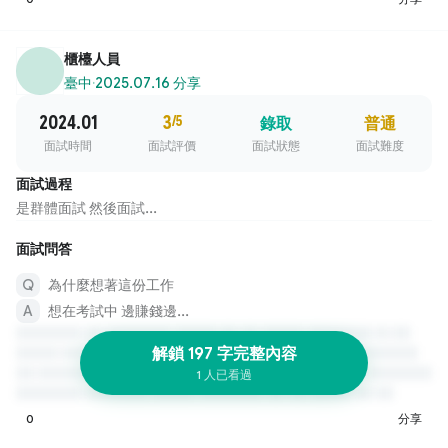
櫃檯人員
臺中
·
2025.07.16 分享
2024.01
3
/5
錄取
普通
面試時間
面試評價
面試狀態
面試難度
面試過程
是群體面試 然後面試...
面試問答
為什麼想著這份工作
想在考試中 邊賺錢邊...
解鎖 197 字完整內容
1 人已看過
0
分享