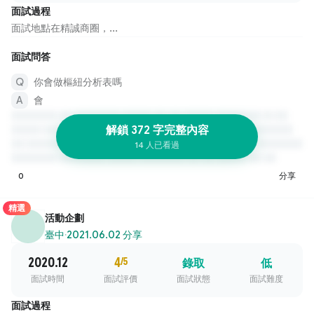
面試過程
面試地點在精誠商圈，...
面試問答
你會做樞紐分析表嗎
會
解鎖 372 字完整內容
14 人已看過
0
分享
精選
活動企劃
臺中
·
2021.06.02 分享
2020.12
4
/5
錄取
低
面試時間
面試評價
面試狀態
面試難度
面試過程