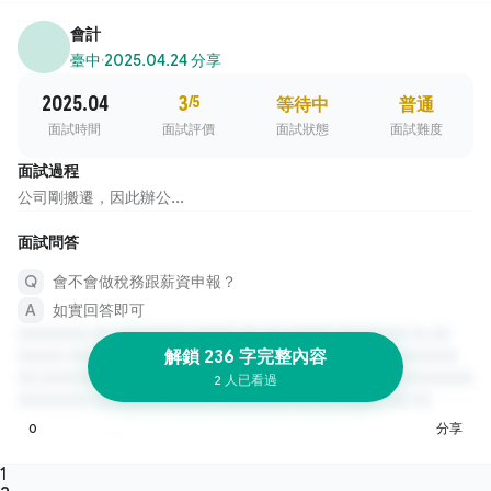
會計
臺中
·
2025.04.24 分享
2025.04
3
/5
等待中
普通
面試時間
面試評價
面試狀態
面試難度
面試過程
公司剛搬遷，因此辦公...
面試問答
會不會做稅務跟薪資申報？
如實回答即可
解鎖 236 字完整內容
2 人已看過
0
分享
1