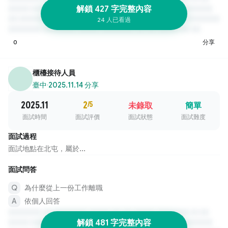
解鎖 427 字完整內容
24 人已看過
0
分享
櫃檯接待人員
臺中
·
2025.11.14 分享
2025.11
2
/5
未錄取
簡單
面試時間
面試評價
面試狀態
面試難度
面試過程
面試地點在北屯，屬於...
面試問答
為什麼從上一份工作離職
依個人回答
解鎖 481 字完整內容