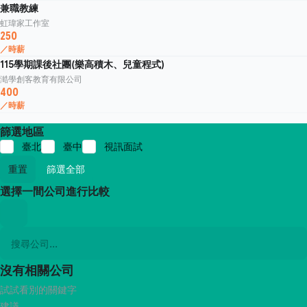
兼職教練
虹瑋家工作室
250
／時薪
115學期課後社團(樂高積木、兒童程式)
澔學創客教育有限公司
400
／時薪
篩選地區
臺北
臺中
視訊面試
重置
篩選全部
選擇一間公司進行比較
沒有相關公司
試試看別的關鍵字
建議