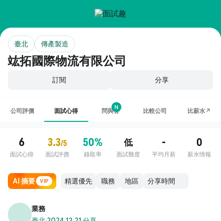
臺北
傳產製造
竑拓國際物流有限公司
訂閱
分享
N
公司評價
面試心得
問與答
比較公司
比薪水↗
6
3.3
50%
-
0
低
/5
面試心得
面試評價
錄取率
面試難度
平均月薪
薪水情報
AI 摘要
職務
地區
VIP
業務
臺北
·
2024.12.21 分享