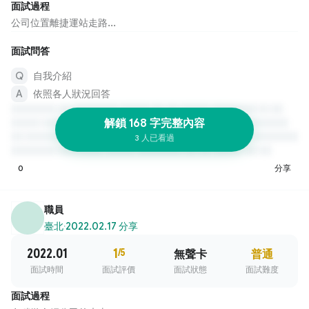
面試過程
公司位置離捷運站走路...
面試問答
自我介紹
依照各人狀況回答
解鎖 168 字完整內容
3 人已看過
0
分享
職員
臺北
·
2022.02.17 分享
2022.01
1
/5
無聲卡
普通
面試時間
面試評價
面試狀態
面試難度
面試過程