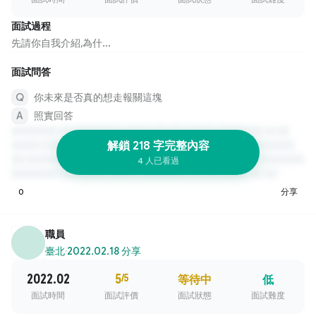
面試過程
先請你自我介紹,為什...
面試問答
你未來是否真的想走報關這塊
照實回答
解鎖 218 字完整內容
4 人已看過
0
分享
職員
臺北
·
2022.02.18 分享
2022.02
5
/5
等待中
低
面試時間
面試評價
面試狀態
面試難度