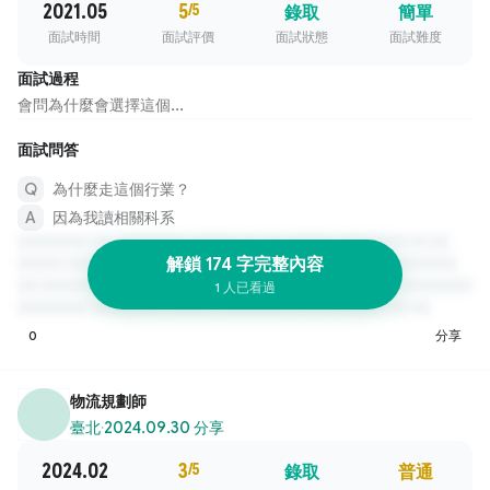
2021.05
5
/5
錄取
簡單
面試時間
面試評價
面試狀態
面試難度
面試過程
會問為什麼會選擇這個...
面試問答
為什麼走這個行業？
因為我讀相關科系
解鎖 174 字完整內容
1 人已看過
0
分享
物流規劃師
臺北
·
2024.09.30 分享
2024.02
3
/5
錄取
普通