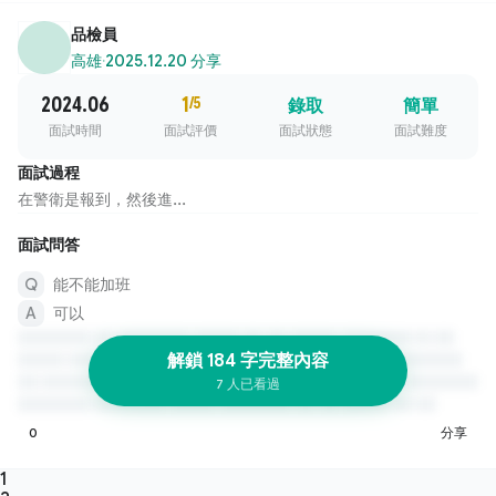
品檢員
高雄
·
2025.12.20 分享
2024.06
1
/5
錄取
簡單
面試時間
面試評價
面試狀態
面試難度
面試過程
在警衛是報到，然後進...
面試問答
能不能加班
可以
解鎖 184 字完整內容
7 人已看過
0
分享
1