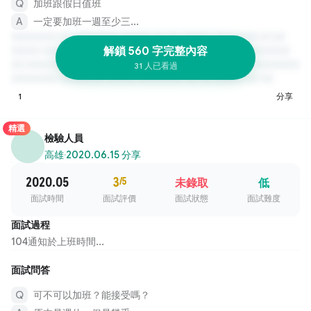
加班跟假日值班
一定要加班一週至少三...
解鎖 560 字完整內容
31 人已看過
1
分享
精選
檢驗人員
高雄
·
2020.06.15 分享
2020.05
3
/5
未錄取
低
面試時間
面試評價
面試狀態
面試難度
面試過程
104通知於上班時間...
面試問答
可不可以加班？能接受嗎？