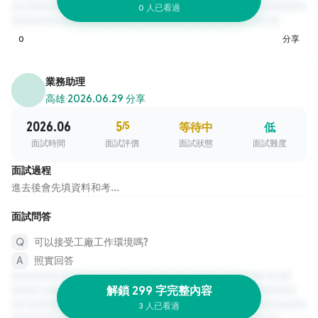
0 人已看過
0
分享
業務助理
高雄
·
2026.06.29 分享
2026.06
5
/5
等待中
低
面試時間
面試評價
面試狀態
面試難度
面試過程
進去後會先填資料和考...
面試問答
可以接受工廠工作環境嗎?
照實回答
解鎖 299 字完整內容
3 人已看過