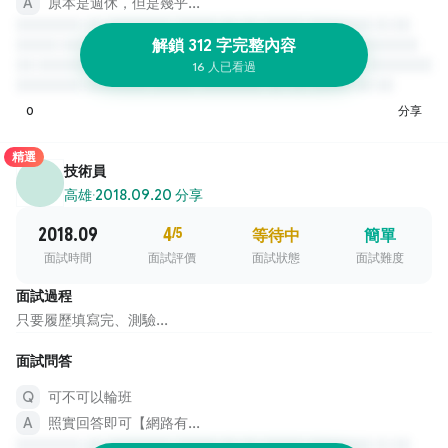
原本是週休，但是幾乎...
解鎖 312 字完整內容
16 人已看過
0
分享
精選
技術員
高雄
·
2018.09.20 分享
2018.09
4
/5
等待中
簡單
面試時間
面試評價
面試狀態
面試難度
面試過程
只要履歷填寫完、測驗...
面試問答
可不可以輪班
照實回答即可【網路有...