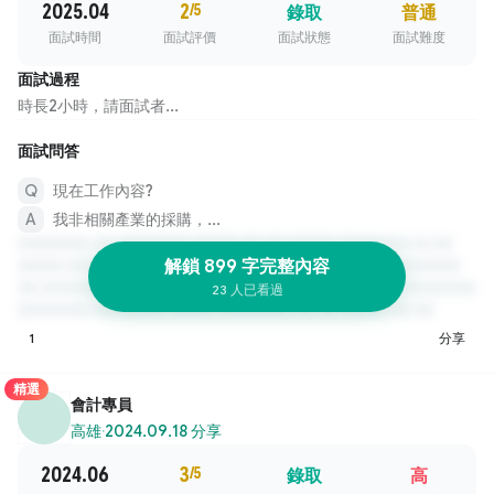
2025.04
2
/5
錄取
普通
面試時間
面試評價
面試狀態
面試難度
面試過程
時長2小時，請面試者...
面試問答
現在工作內容?
我非相關產業的採購，...
解鎖 899 字完整內容
23 人已看過
1
分享
精選
會計專員
高雄
·
2024.09.18 分享
2024.06
3
/5
錄取
高