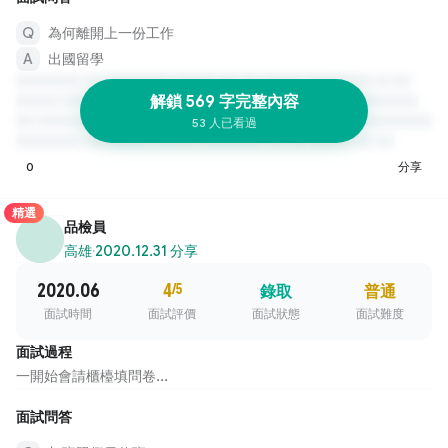
為何離開上一份工作
出國留學
解鎖 569 字完整內容
53 人已看過
0
分享
精選
品檢員
高雄
·
2020.12.31 分享
2020.06
4
/5
錄取
普通
面試時間
面試評價
面試狀態
面試難度
面試過程
一開始會請櫃檯填問卷...
面試問答