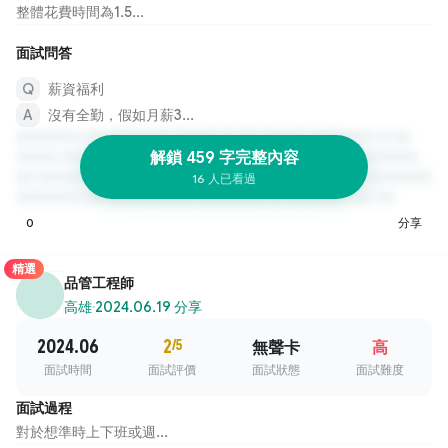
整體花費時間為1.5...
面試問答
薪資福利
沒有全勤，假如月薪3...
解鎖 459 字完整內容
16 人已看過
0
分享
精選
品管工程師
高雄
·
2024.06.19 分享
2024.06
2
/5
無聲卡
高
面試時間
面試評價
面試狀態
面試難度
面試過程
對於想準時上下班或週...