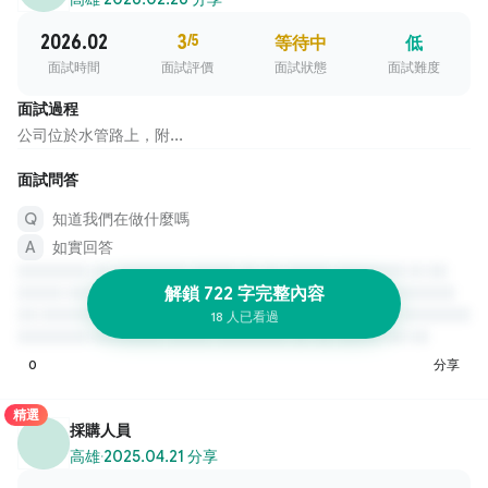
2026.02
3
/5
等待中
低
面試時間
面試評價
面試狀態
面試難度
面試過程
公司位於水管路上，附...
面試問答
知道我們在做什麼嗎
如實回答
解鎖 722 字完整內容
18 人已看過
0
分享
精選
採購人員
高雄
·
2025.04.21 分享