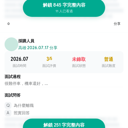
解鎖 845 字完整內容
11 人已看過
0
分享
採購人員
高雄
·
2026.07.17 分享
2026.07
3
/5
未錄取
普通
面試時間
面試評價
面試狀態
面試難度
面試過程
很難停車，機車還好，...
面試問答
為什麼離職
照實回答
解鎖 251 字完整內容