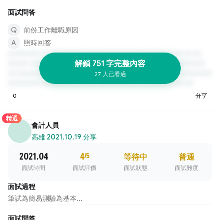
面試問答
前份工作離職原因
照時回答
解鎖 751 字完整內容
27 人已看過
0
分享
精選
會計人員
高雄
·
2021.10.19 分享
2021.04
4
/5
等待中
普通
面試時間
面試評價
面試狀態
面試難度
面試過程
筆試為簡易測驗為基本...
面試問答