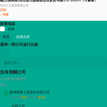
龜山(振興路)知名超市誠徵物流理貨員 時薪210-240/H（可書審）
宗信人力資源有限公司
240
／時薪
篩選地區
高雄
重置
篩選全部
選擇一間公司進行比較
沒有相關公司
試試看別的關鍵字
建議
臺灣塑膠工業股份有限公司
1
2.1
3.3
公司評價
面試評價
/5
/5
比較公司