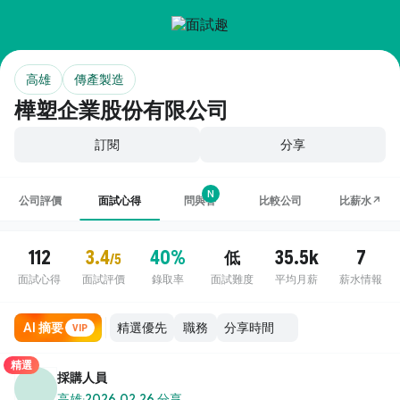
高雄
傳產製造
樺塑企業股份有限公司
訂閱
分享
N
公司評價
面試心得
問與答
比較公司
比薪水↗
112
3.4
40%
35.5k
7
低
/5
面試心得
面試評價
錄取率
面試難度
平均月薪
薪水情報
AI 摘要
職務
VIP
精選
採購人員
高雄
·
2026.02.26 分享