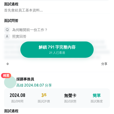
面試過程
首先會給員工基本資料...
面試問答
為何離開前一份工作？
照實回答
解鎖 791 字完整內容
21 人已看過
0
分享
精選
採購事務員
高雄
·
2024.08.07 分享
2024.08
3
/5
無聲卡
簡單
面試時間
面試評價
面試狀態
面試難度
面試過程