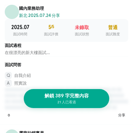
國內業務助理
新北
·
2025.07.24 分享
2025.07
5
/5
未錄取
普通
面試時間
面試評價
面試狀態
面試難度
面試過程
在很漂亮的新大樓面試...
面試問答
自我介紹
照實說
解鎖 389 字完整內容
21 人已看過
0
分享
電商行銷專員