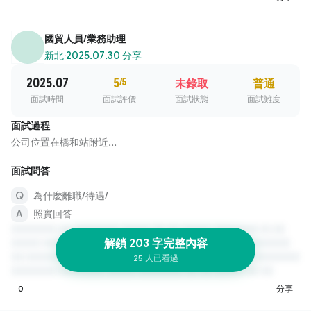
國貿人員/業務助理
新北
·
2025.07.30 分享
2025.07
5
/5
未錄取
普通
面試時間
面試評價
面試狀態
面試難度
面試過程
公司位置在橋和站附近...
面試問答
為什麼離職/待遇/
照實回答
解鎖 203 字完整內容
25 人已看過
0
分享