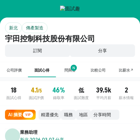
新北
傳產製造
宇田控制科技股份有限公司
訂閱
分享
N
公司評價
面試心得
問與答
比較公司
比薪水↗
18
4.1
46%
39.5k
2
低
/5
面試心得
面試評價
錄取率
面試難度
平均月薪
薪水情報
AI 摘要
職務
地區
VIP
業務助理
新北
·
2026.03.07 分享