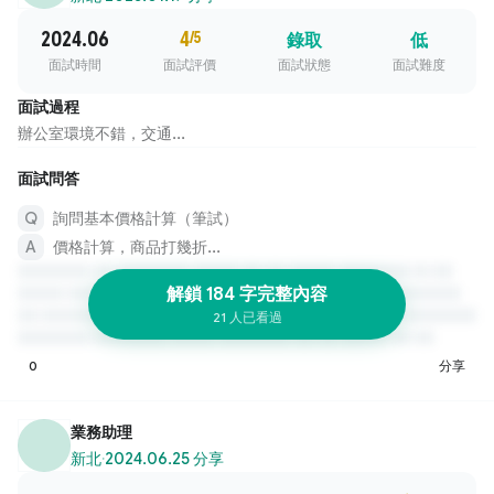
2024.06
4
/5
錄取
低
面試時間
面試評價
面試狀態
面試難度
面試過程
辦公室環境不錯，交通...
面試問答
詢問基本價格計算（筆試）
價格計算，商品打幾折...
解鎖 184 字完整內容
21 人已看過
0
分享
業務助理
新北
·
2024.06.25 分享