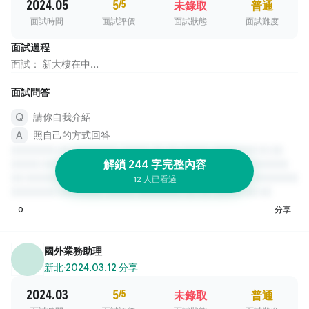
2024.05
5
/5
未錄取
普通
面試時間
面試評價
面試狀態
面試難度
面試過程
面試： 新大樓在中...
面試問答
請你自我介紹
照自己的方式回答
解鎖 244 字完整內容
12 人已看過
0
分享
國外業務助理
新北
·
2024.03.12 分享
2024.03
5
/5
未錄取
普通