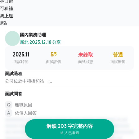
林口街
可租補
馬上租
廣告
國內業務助理
新北
·
2025.12.18 分享
2025.11
5
/5
未錄取
普通
面試時間
面試評價
面試狀態
面試難度
面試過程
公司位於中和橋和站一...
面試問答
離職原因
依個人回答
解鎖 203 字完整內容
15 人已看過