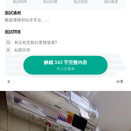
面試時間
面試評價
面試狀態
面試難度
面試過程
離捷運橋和站非常近。...
面試問答
有沒有意願往業務發展?
如實回答
解鎖 343 字完整內容
11 人已看過
0
分享