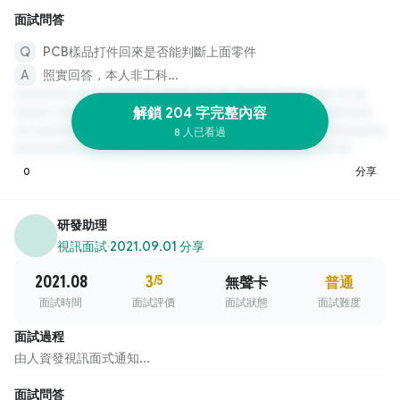
面試問答
PCB樣品打件回來是否能判斷上面零件
照實回答，本人非工科...
解鎖 204 字完整內容
8 人已看過
0
分享
研發助理
視訊面試
·
2021.09.01 分享
2021.08
3
/5
無聲卡
普通
面試時間
面試評價
面試狀態
面試難度
面試過程
由人資發視訊面式通知...
面試問答