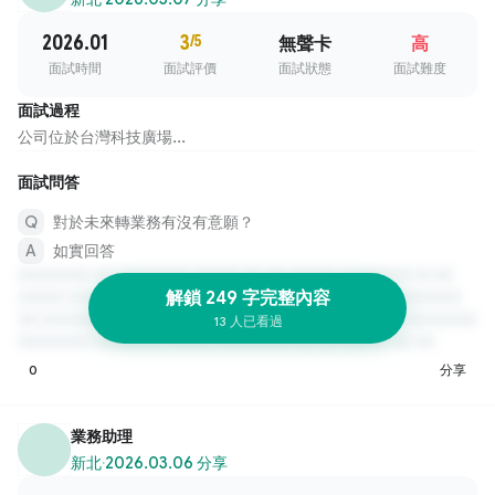
2026.01
3
/5
無聲卡
高
面試時間
面試評價
面試狀態
面試難度
面試過程
公司位於台灣科技廣場...
面試問答
對於未來轉業務有沒有意願？
如實回答
解鎖 249 字完整內容
13 人已看過
0
分享
業務助理
新北
·
2026.03.06 分享