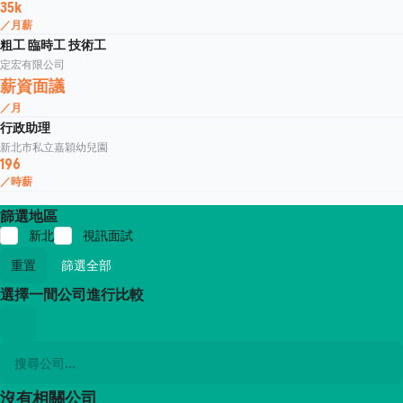
35k
／月薪
粗工 臨時工 技術工
定宏有限公司
薪資面議
／月
行政助理
新北市私立嘉穎幼兒園
196
／時薪
篩選地區
新北
視訊面試
重置
篩選全部
選擇一間公司進行比較
沒有相關公司