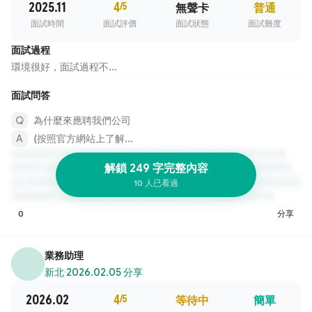
2025.11
4
/5
無聲卡
普通
面試時間
面試評價
面試狀態
面試難度
面試過程
環境很好，面試過程不...
面試問答
為什麼來應聘我們公司
(按照官方網站上了解...
解鎖 249 字完整內容
10 人已看過
0
分享
業務助理
新北
·
2026.02.05 分享
2026.02
4
/5
等待中
簡單