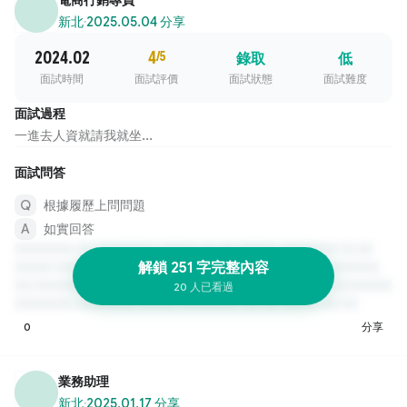
新北
·
2025.05.04 分享
2024.02
4
/5
錄取
低
面試時間
面試評價
面試狀態
面試難度
面試過程
一進去人資就請我就坐...
面試問答
根據履歷上問問題
如實回答
解鎖 251 字完整內容
20 人已看過
0
分享
業務助理
新北
·
2025.01.17 分享