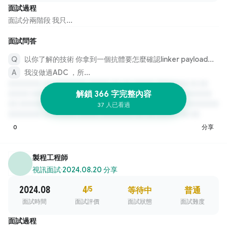
面試過程
面試分兩階段 我只...
面試問答
以你了解的技術 你拿到一個抗體要怎麼確認linker payload接上去的比例
我沒做過ADC ，所...
解鎖 366 字完整內容
37 人已看過
0
分享
製程工程師
視訊面試
·
2024.08.20 分享
2024.08
4
/5
等待中
普通
面試時間
面試評價
面試狀態
面試難度
面試過程