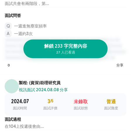
面試共會有兩階段，第...
面試問答
一週進無塵室頻率
一週約3次
解鎖 233 字完整內容
27 人已看過
0
分享
製程: (資深)助理研究員
視訊面試
·
2024.08.08 分享
2024.07
3
/5
未錄取
普通
面試時間
面試評價
面試狀態
面試難度
面試過程
在104上投遞後會由...