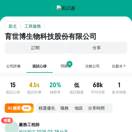
新北
工商服務
育世博生物科技股份有限公司
訂閱
分享
N
公司評價
面試心得
問與答
比較公司
比薪水↗
15
4.1
20%
68k
1
低
/5
面試心得
面試評價
錄取率
面試難度
平均月薪
薪水情報
AI 摘要
職務
地區
VIP
精選
廠務工程師
視訊面試
·
2025.03.29 分享