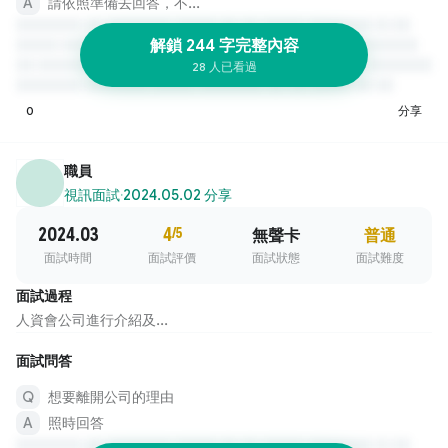
請依照準備去回答，不...
解鎖 244 字完整內容
28 人已看過
0
分享
職員
視訊面試
·
2024.05.02 分享
2024.03
4
/5
無聲卡
普通
面試時間
面試評價
面試狀態
面試難度
面試過程
人資會公司進行介紹及...
面試問答
想要離開公司的理由
照時回答