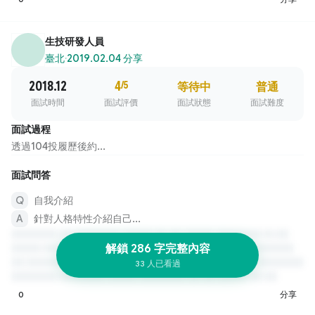
生技研發人員
臺北
·
2019.02.04 分享
2018.12
4
/5
等待中
普通
面試時間
面試評價
面試狀態
面試難度
面試過程
透過104投履歷後約...
面試問答
自我介紹
針對人格特性介紹自己...
解鎖 286 字完整內容
33 人已看過
0
分享