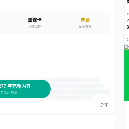
3
·
1
無聲卡
普通
面試狀態
面試難度
3
·
2
277 字完整內容
7 人已看過
分享