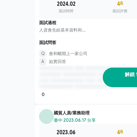
2024.02
4
/5
面試時間
面試評價
面試過程
人資會先給基本資料和...
面試問答
會和離開上一家公司
如實回答
解鎖 
0
國貿人員/業務助理
臺中
·
2023.06.17 分享
2023.06
4
/5