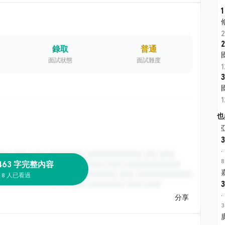
1
2
錄取
普通
面試狀態
面試難度
3
也
3
·
8
463 字完整內容
8 人已看過
3
·
分享
3