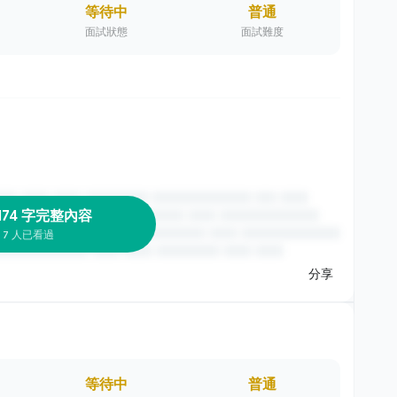
等待中
普通
面試狀態
面試難度
174 字完整內容
7 人已看過
分享
等待中
普通