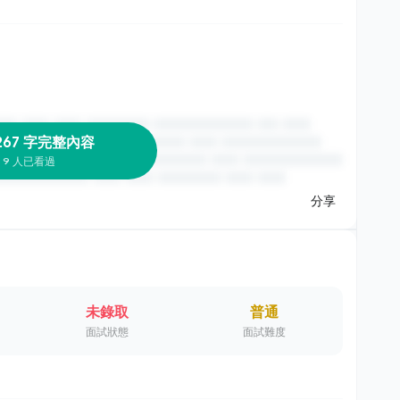
267 字完整內容
9 人已看過
分享
未錄取
普通
面試狀態
面試難度