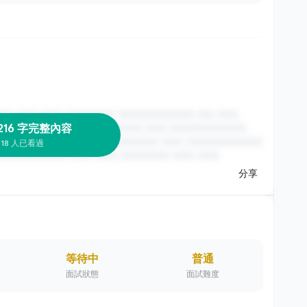
216 字完整內容
18 人已看過
分享
等待中
普通
面試狀態
面試難度