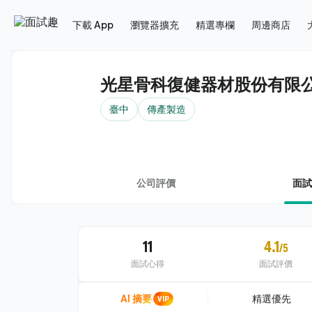
下載 App
瀏覽器擴充
精選專欄
周邊商店
光星骨科復健器材股份有限
臺中
傳產製造
公司評價
面試
11
4.1
/5
面試心得
面試評價
AI 摘要
VIP