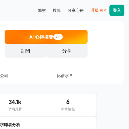
動態
搜尋
分享心得
升級 VIP
登入
AI 心得摘要
VIP
訂閱
分享
公司
比薪水↗
34.1k
6
平均月薪
薪水情報
求職者分析