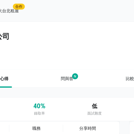
合作
大台北租屋
公司
N
心得
問與答
比較
40%
低
錄取率
面試難度
職務