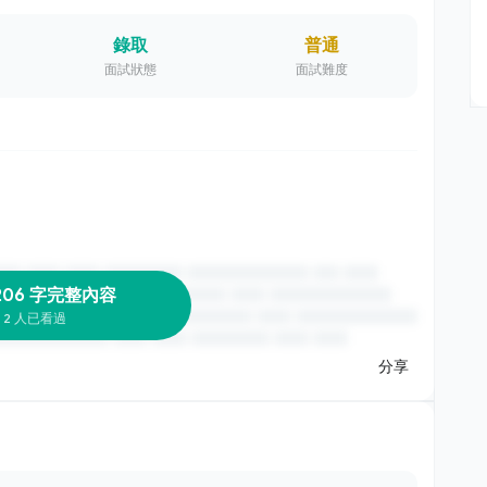
錄取
普通
面試狀態
面試難度
206 字完整內容
2 人已看過
分享