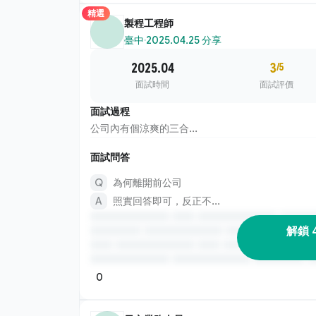
精選
製程工程師
臺中
·
2025.04.25 分享
2025.04
3
/5
面試時間
面試評價
面試過程
公司內有個涼爽的三合...
面試問答
為何離開前公司
照實回答即可，反正不...
解鎖 
0