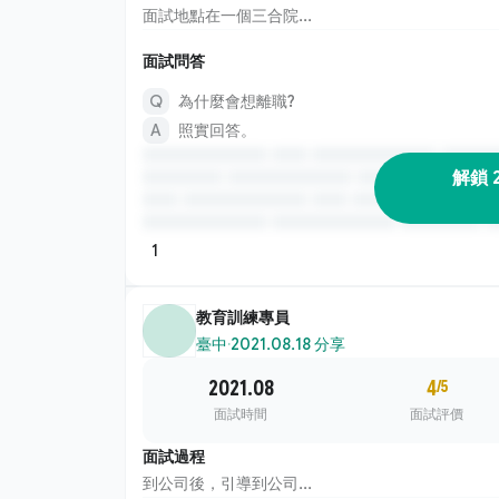
面試地點在一個三合院...
面試問答
為什麼會想離職?
照實回答。
解鎖 
1
教育訓練專員
臺中
·
2021.08.18 分享
2021.08
4
/5
面試時間
面試評價
面試過程
到公司後，引導到公司...