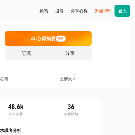
動態
搜尋
分享心得
升級 VIP
登入
AI 心得摘要
VIP
訂閱
分享
公司
比薪水↗
48.6k
36
平均月薪
薪水情報
求職者分析