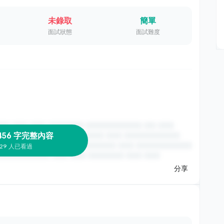
未錄取
簡單
面試狀態
面試難度
456 字完整內容
29 人已看過
分享