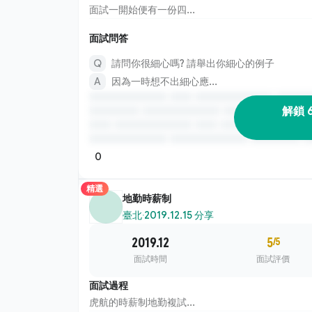
面試一開始便有一份四...
面試問答
請問你很細心嗎? 請舉出你細心的例子
因為一時想不出細心應...
解鎖 
0
精選
地勤時薪制
臺北
·
2019.12.15 分享
2019.12
5
/5
面試時間
面試評價
面試過程
虎航的時薪制地勤複試...