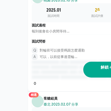
桃園
·
2025.02.10 分享
2025.01
2
/5
面試時間
面試評價
面試過程
報到後會在小房間等待...
面試問答
對輪班可以接受嗎跟怎麼通勤
可以，以前從事過需輪...
解鎖 
0
精選
客艙組員
臺北
·
2023.02.07 分享