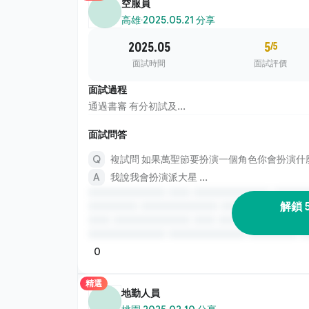
空服員
高雄
·
2025.05.21 分享
2025.05
5
/5
面試時間
面試評價
面試過程
通過書審 有分初試及...
面試問答
複試問 如果萬聖節要扮演一個角色你會扮演什
我說我會扮演派大星 ...
解鎖 
0
精選
地勤人員