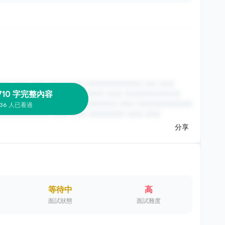
710 字完整內容
36 人已看過
分享
等待中
高
面試狀態
面試難度