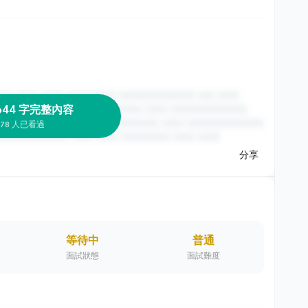
644 字完整內容
78 人已看過
分享
等待中
普通
面試狀態
面試難度