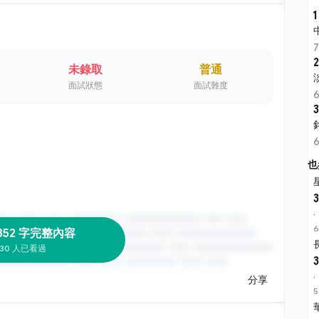
1
2
未錄取
普通
面試狀態
面試難度
3
也
3
·
6
852 字完整內容
30 人已看過
3
·
分享
5