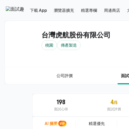
下載 App
瀏覽器擴充
精選專欄
周邊商店
台灣虎航股份有限公司
桃園
傳產製造
公司評價
面試
198
4
/5
面試心得
面試評價
AI 摘要
VIP