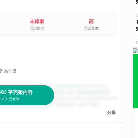
3
·
8
未錄取
高
面試狀態
面試難度
3
·
2
麼 為什麼
583 字完整內容
14 人已看過
分享