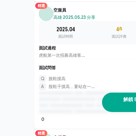
精選
空服員
高雄
·
2025.05.23 分享
2025.04
4
/5
面試時間
面試評價
面試過程
虎航第一次招募高雄客...
面試問答
脫鞋摸高
脫鞋子摸高，要站在一...
解鎖 
0
精選