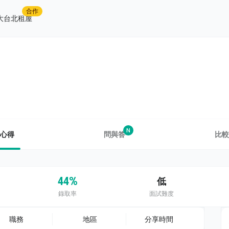
合作
大台北租屋
N
心得
問與答
比較
44%
低
錄取率
面試難度
職務
地區