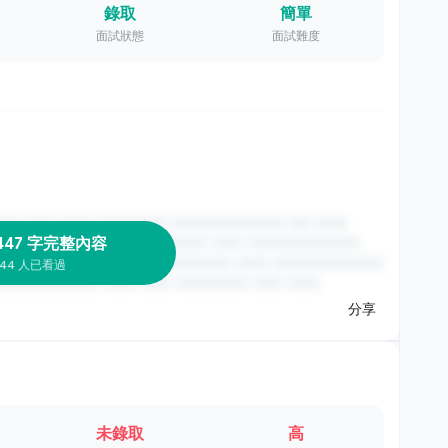
錄取
簡單
面試狀態
面試難度
447 字完整內容
44 人已看過
分享
未錄取
高