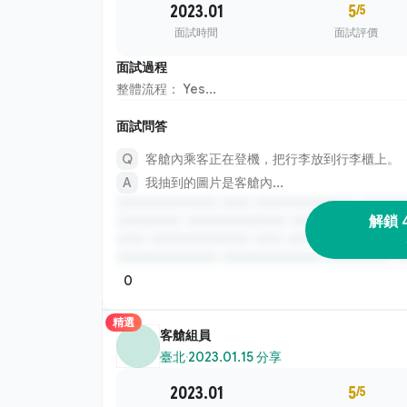
2023.01
5
/5
面試時間
面試評價
面試過程
整體流程： Yes...
面試問答
客艙內乘客正在登機，把行李放到行李櫃上。
我抽到的圖片是客艙內...
解鎖 
0
精選
客艙組員
臺北
·
2023.01.15 分享
2023.01
5
/5