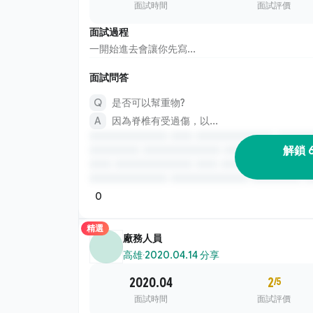
面試時間
面試評價
面試過程
一開始進去會讓你先寫...
面試問答
是否可以幫重物?
因為脊椎有受過傷，以...
解鎖 
0
精選
廠務人員
高雄
·
2020.04.14 分享
2020.04
2
/5
面試時間
面試評價