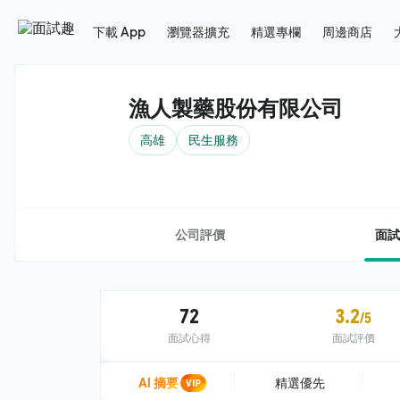
下載 App
瀏覽器擴充
精選專欄
周邊商店
漁人製藥股份有限公司
高雄
民生服務
公司評價
面試
72
3.2
/5
面試心得
面試評價
AI 摘要
VIP