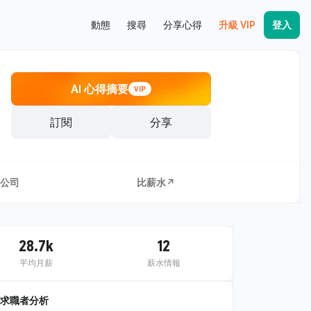
動態
搜尋
分享心得
升級 VIP
登入
AI 心得摘要
VIP
訂閱
分享
公司
比薪水↗
28.7k
12
平均月薪
薪水情報
求職者分析