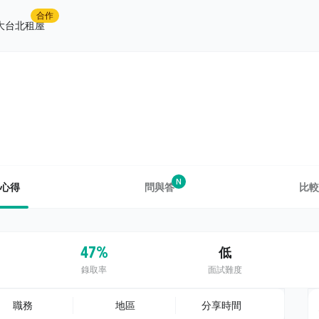
合作
大台北租屋
N
心得
問與答
比較
47%
低
錄取率
面試難度
職務
地區