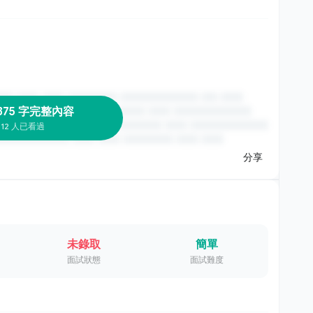
375 字完整內容
12 人已看過
分享
未錄取
簡單
面試狀態
面試難度