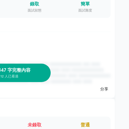
錄取
簡單
面試狀態
面試難度
347 字完整內容
12 人已看過
分享
未錄取
普通