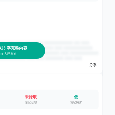
323 字完整內容
16 人已看過
分享
未錄取
低
面試狀態
面試難度