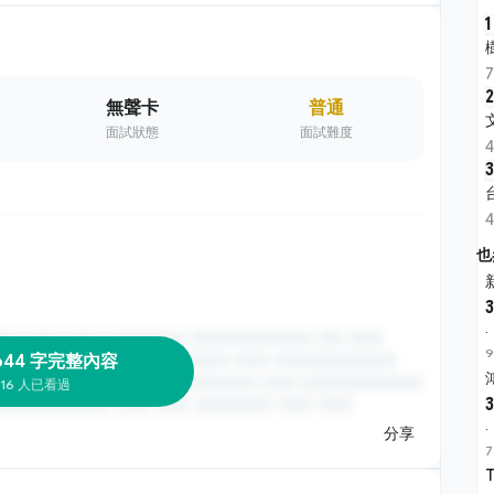
1
2
無聲卡
普通
面試狀態
面試難度
3
也
3
·
9
644 字完整內容
16 人已看過
3
·
分享
7