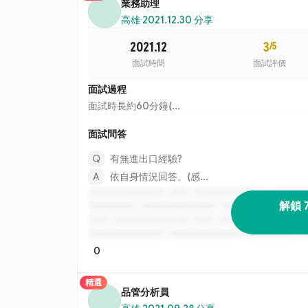
業務助理
高雄
·
2021.12.30 分享
2021.12
3
/5
面試時間
面試評價
面試過程
面試時長約60分鐘(...
面試問答
有無進出口經驗?
依自身情況回答。(感...
解鎖 
0
精選
品管分析員