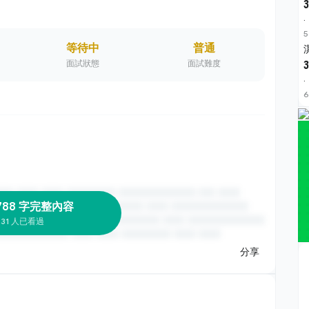
3
·
5
等待中
普通
面試狀態
面試難度
3
·
6
788 字完整內容
31 人已看過
分享