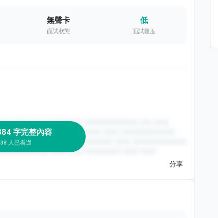
無聲卡
低
面試狀態
面試難度
384 字完整內容
38 人已看過
分享