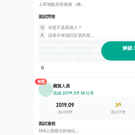
上班地點在民族路（總...
面試問答
你是不是高雄人？
請表示有強烈定居的意...
解鎖 
0
精選
國貿人員
高雄
·
2019.09.18 分享
2019.09
3
/5
面試時間
面試評價
面試過程
104上面標示的地址...