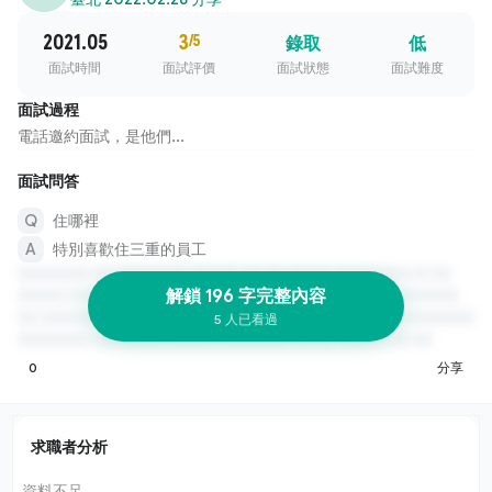
2021.05
3
/5
錄取
低
面試時間
面試評價
面試狀態
面試難度
面試過程
電話邀約面試，是他們...
面試問答
住哪裡
特別喜歡住三重的員工
解鎖 196 字完整內容
5 人已看過
0
分享
求職者分析
資料不足