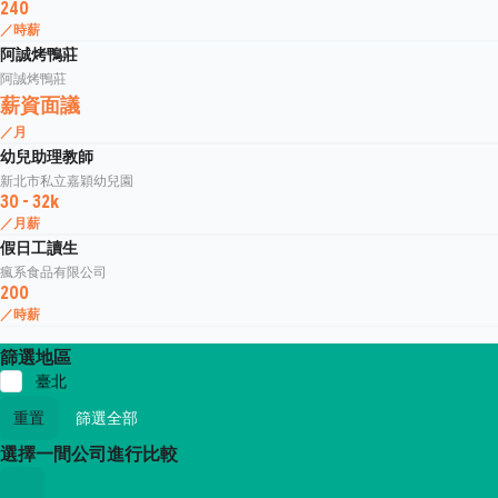
240
／時薪
阿誠烤鴨莊
阿誠烤鴨莊
薪資面議
／月
幼兒助理教師
新北市私立嘉穎幼兒園
30 - 32k
／月薪
假日工讀生
瘋系食品有限公司
200
／時薪
篩選地區
臺北
重置
篩選全部
選擇一間公司進行比較