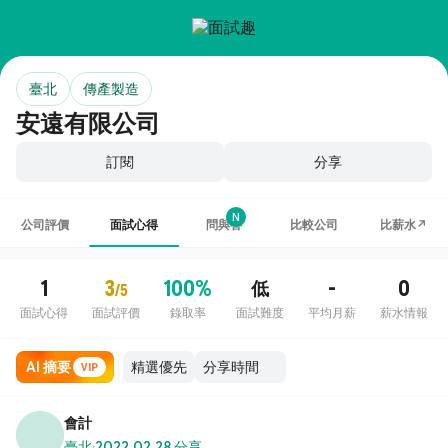
臺北
傳產製造
安遠有限公司
訂閱
分享
N
公司評價
面試心得
問與答
比較公司
比薪水↗
1
3
100%
-
0
低
/5
面試心得
面試評價
錄取率
面試難度
平均月薪
薪水情報
AI 摘要
VIP
會計
臺北
·
2022.02.28 分享