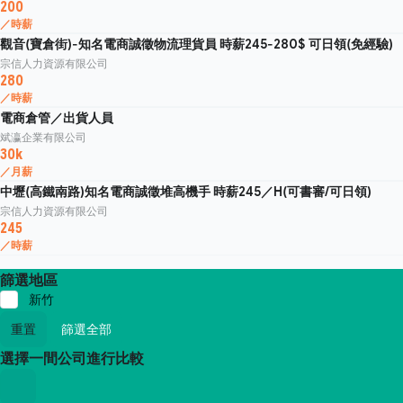
200
／時薪
觀音(寶倉街)-知名電商誠徵物流理貨員 時薪245-280$ 可日領(免經驗)
宗信人力資源有限公司
280
／時薪
電商倉管／出貨人員
斌瀛企業有限公司
30k
／月薪
中壢(高鐵南路)知名電商誠徵堆高機手 時薪245／H(可書審/可日領)
宗信人力資源有限公司
245
／時薪
篩選地區
新竹
重置
篩選全部
選擇一間公司進行比較