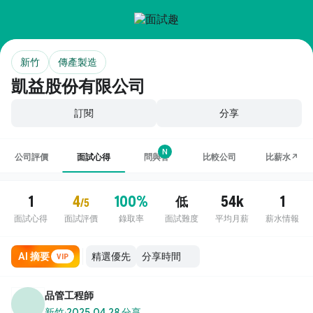
新竹
傳產製造
凱益股份有限公司
訂閱
分享
N
公司評價
面試心得
問與答
比較公司
比薪水↗
1
4
100%
54k
1
低
/5
面試心得
面試評價
錄取率
面試難度
平均月薪
薪水情報
AI 摘要
VIP
品管工程師
新竹
·
2025.04.28 分享