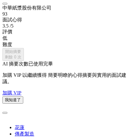
中華紙漿股份有限公司
93
面試心得
3.5
/5
評價
低
難度
開始摘要
剩餘
0
次
AI 摘要次數已使用完畢
加購 VIP 以繼續獲得
簡要明瞭的心得摘要與實用的面試建
議。
加購 VIP
我知道了
花蓮
傳產製造