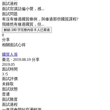
面試過程
面試官講話偏小聲，感...
面試問題
有沒有修過國貿條例，與修過那些國貿課程?
我雖然有修過國貿，但...
解鎖 190 字完整內容
8 人已看過
0
分享
相關面試心得
國貿人員
臺北
·
2019.08.19 分享
2019.05
面試時間
3
/5
面試評價
未錄取
面試狀態
普通
面試難度
面試過程
一進場會開始寫邏輯測...