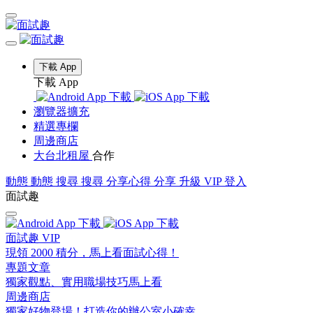
下載 App
下載 App
瀏覽器擴充
精選專欄
周邊商店
大台北租屋
合作
動態
動態
搜尋
搜尋
分享心得
分享
升級 VIP
登入
面試趣
面試趣 VIP
現領 2000 積分，馬上看面試心得！
專題文章
獨家觀點、實用職場技巧馬上看
周邊商店
獨家好物登場！打造你的辦公室小確幸