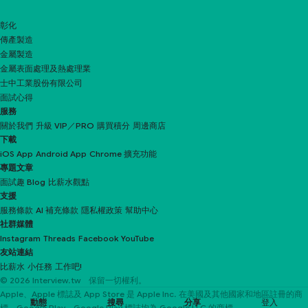
彰化
傳產製造
金屬製造
金屬表面處理及熱處理業
士中工業股份有限公司
面試心得
服務
關於我們
升級 VIP／PRO
購買積分
周邊商店
下載
iOS App
Android App
Chrome 擴充功能
專題文章
面試趣 Blog
比薪水觀點
支援
服務條款
AI 補充條款
隱私權政策
幫助中心
社群媒體
Instagram
Threads
Facebook
YouTube
友站連結
比薪水
小任務
工作吧!
© 2026 Interview.tw 保留一切權利。
Apple、Apple 標誌及 App Store 是 Apple Inc. 在美國及其他國家和地區註冊的商
動態
搜尋
分享
登入
標。Google Play、Google Play 標誌均為 Google LLC 的商標。