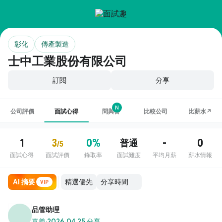
彰化
傳產製造
士中工業股份有限公司
訂閱
分享
N
公司評價
面試心得
問與答
比較公司
比薪水↗
1
3
0%
-
0
普通
/5
面試心得
面試評價
錄取率
面試難度
平均月薪
薪水情報
AI 摘要
VIP
品管助理
嘉義
·
2026.04.25 分享