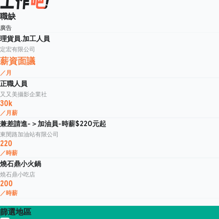
職缺
廣告
理貨員.加工人員
定宏有限公司
薪資面議
／月
正職人員
又又美攝影企業社
30k
／月薪
兼差請進-＞加油員-時薪$220元起
東閔路加油站有限公司
220
／時薪
燒石鼎小火鍋
燒石鼎小吃店
200
／時薪
篩選地區