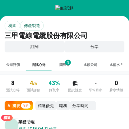
桃園
傳產製造
三甲電線電纜股份有限公司
訂閱
分享
N
公司評價
面試心得
問與答
比較公司
比薪水↗
8
4
43%
-
0
低
/5
面試心得
面試評價
錄取率
面試難度
平均月薪
薪水情報
AI 摘要
職務
VIP
精選
業務助理
桃園
·
2019.04.11 分享