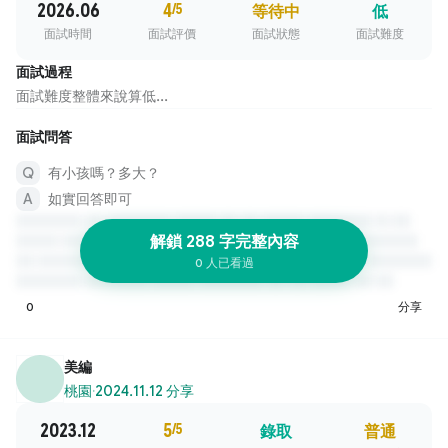
2026.06
4
/5
等待中
低
面試時間
面試評價
面試狀態
面試難度
面試過程
面試難度整體來說算低...
面試問答
有小孩嗎？多大？
如實回答即可
解鎖 288 字完整內容
0 人已看過
0
分享
美編
桃園
·
2024.11.12 分享
2023.12
5
/5
錄取
普通