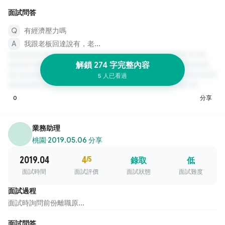
面試問答
有經濟壓力嗎
我跟老板回達說有，老...
解鎖 274 字完整內容
5 人已看過
0
分享
業務助理
桃園
·
2019.05.06 分享
2019.04
4
/5
錄取
低
面試時間
面試評價
面試狀態
面試難度
面試過程
面試時詢問前份離職原...
面試問答