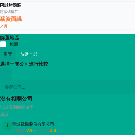
阿誠烤鴨莊
阿誠烤鴨莊
薪資面議
／月
篩選地區
桃園
重置
篩選全部
選擇一間公司進行比較
沒有相關公司
試試看別的關鍵字
建議
華城電機股份有限公司
1
2.9
3.4
公司評價
面試評價
/5
/5