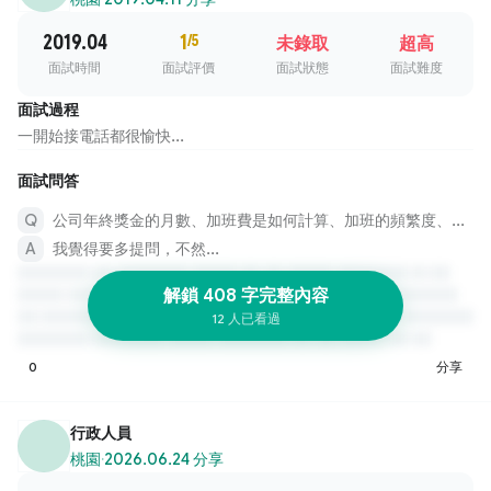
2019.04
1
/5
未錄取
超高
面試時間
面試評價
面試狀態
面試難度
面試過程
一開始接電話都很愉快...
面試問答
公司年終獎金的月數、加班費是如何計算、加班的頻繁度、加班的時間點
我覺得要多提問，不然...
解鎖 408 字完整內容
12 人已看過
0
分享
行政人員
桃園
·
2026.06.24 分享