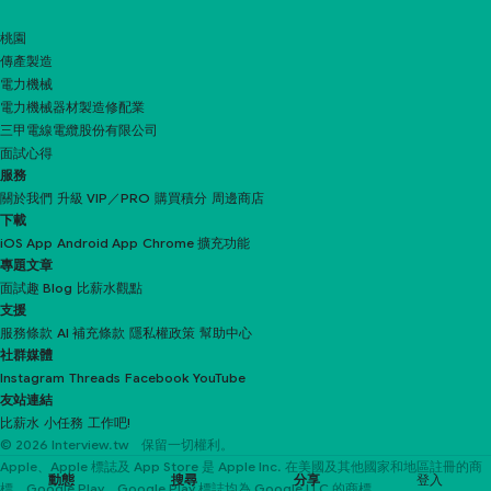
桃園
傳產製造
電力機械
電力機械器材製造修配業
三甲電線電纜股份有限公司
面試心得
服務
關於我們
升級 VIP／PRO
購買積分
周邊商店
下載
iOS App
Android App
Chrome 擴充功能
專題文章
面試趣 Blog
比薪水觀點
支援
服務條款
AI 補充條款
隱私權政策
幫助中心
社群媒體
Instagram
Threads
Facebook
YouTube
友站連結
比薪水
小任務
工作吧!
© 2026 Interview.tw 保留一切權利。
Apple、Apple 標誌及 App Store 是 Apple Inc. 在美國及其他國家和地區註冊的商
動態
搜尋
分享
登入
標。Google Play、Google Play 標誌均為 Google LLC 的商標。