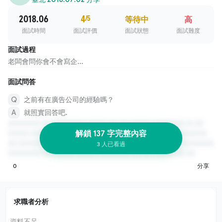
2018.06
4
/5
等待中
高
面試時間
面試評價
面試狀態
面試難度
面試過程
老闆會問你會不會寫企...
面試問答
之前有在廣告公司的經驗嗎？
就照實回答吧.
解鎖 137 字完整內容
3 人已看過
0
分享
求職者分析
資料不足