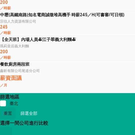
200
／時薪
中壢(高鐵南路)知名電商誠徵堆高機手 時薪245／H(可書審/可日領)
宗信人力資源有限公司
245
／時薪
【全天班】內場人員🍝江子翠義大利麵🍝
瑪莉皇后義大利麵
200
／時薪
餐飲廚房兩段班
鑫昕有限公司尾道分公司
薪資面議
／月
篩選地區
臺北
重置
篩選全部
選擇一間公司進行比較