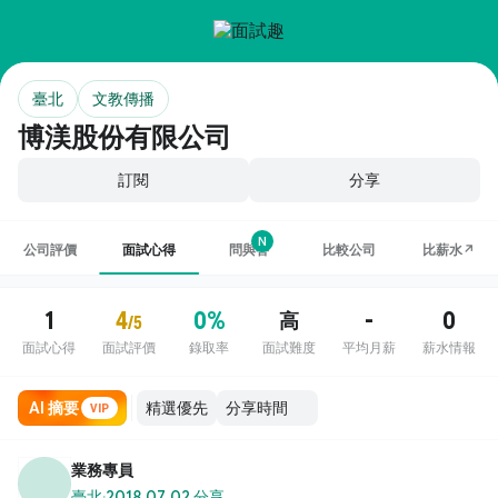
臺北
文教傳播
博渼股份有限公司
訂閱
分享
N
公司評價
面試心得
問與答
比較公司
比薪水↗
1
4
0%
-
0
高
/5
面試心得
面試評價
錄取率
面試難度
平均月薪
薪水情報
AI 摘要
VIP
業務專員
臺北
·
2018.07.02 分享