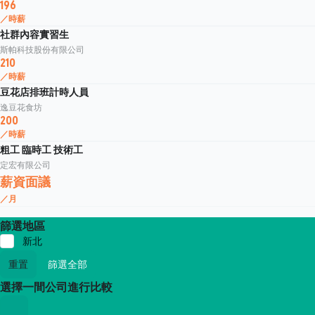
196
／時薪
社群內容實習生
斯帕科技股份有限公司
210
／時薪
豆花店排班計時人員
逸豆花食坊
200
／時薪
粗工 臨時工 技術工
定宏有限公司
薪資面議
／月
篩選地區
新北
重置
篩選全部
選擇一間公司進行比較