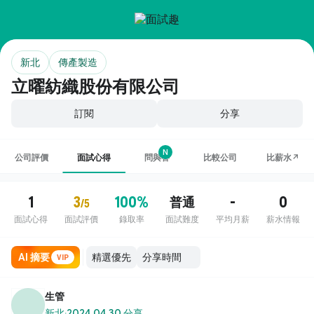
新北
傳產製造
立曜紡織股份有限公司
訂閱
分享
N
公司評價
面試心得
問與答
比較公司
比薪水↗
1
3
100%
-
0
普通
/5
面試心得
面試評價
錄取率
面試難度
平均月薪
薪水情報
AI 摘要
VIP
生管
新北
·
2024.04.30 分享