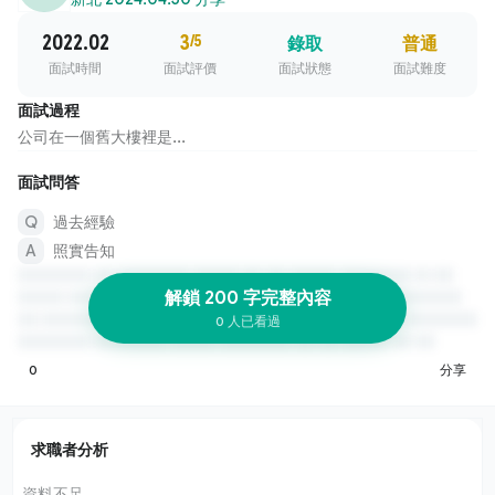
2022.02
3
/5
錄取
普通
面試時間
面試評價
面試狀態
面試難度
面試過程
公司在一個舊大樓裡是...
面試問答
過去經驗
照實告知
解鎖 200 字完整內容
0 人已看過
0
分享
求職者分析
資料不足