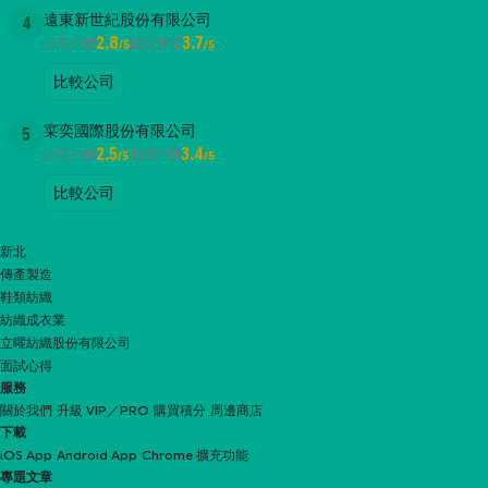
遠東新世紀股份有限公司
4
2.8
3.7
公司評價
面試評價
/5
/5
比較公司
寀奕國際股份有限公司
5
2.5
3.4
公司評價
面試評價
/5
/5
比較公司
新北
傳產製造
鞋類紡織
紡織成衣業
立曜紡織股份有限公司
面試心得
服務
關於我們
升級 VIP／PRO
購買積分
周邊商店
下載
iOS App
Android App
Chrome 擴充功能
專題文章