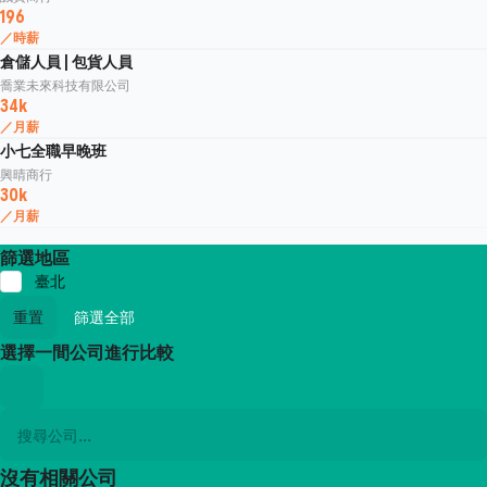
196
／時薪
倉儲人員 | 包貨人員
喬業未來科技有限公司
34k
／月薪
小七全職早晚班
興晴商行
30k
／月薪
篩選地區
臺北
重置
篩選全部
選擇一間公司進行比較
沒有相關公司