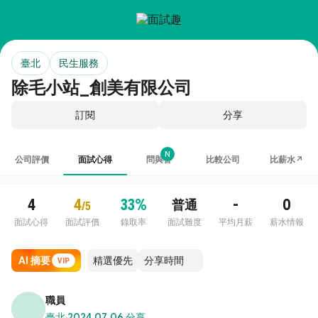
臺北
民生服務
除毛小站_創美有限公司
訂閱
分享
N
公司評價
面試心得
問與答
比較公司
比薪水↗
4
4
33%
-
0
普通
/5
面試心得
面試評價
錄取率
面試難度
平均月薪
薪水情報
AI 摘要
VIP
職員
臺北
·
2024.07.06 分享