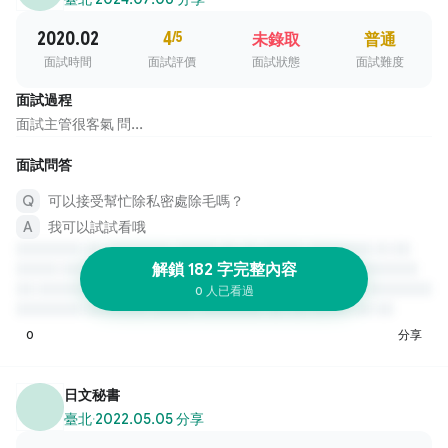
2020.02
4
/5
未錄取
普通
面試時間
面試評價
面試狀態
面試難度
面試過程
面試主管很客氣 問...
面試問答
可以接受幫忙除私密處除毛嗎？
我可以試試看哦
解鎖 182 字完整內容
0 人已看過
0
分享
日文秘書
臺北
·
2022.05.05 分享