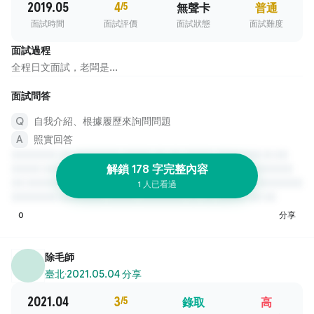
2019.05
4
/5
無聲卡
普通
面試時間
面試評價
面試狀態
面試難度
面試過程
全程日文面試，老闆是...
面試問答
自我介紹、根據履歷來詢問問題
照實回答
解鎖 178 字完整內容
1 人已看過
0
分享
除毛師
臺北
·
2021.05.04 分享
2021.04
3
/5
錄取
高