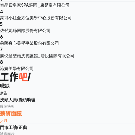
泰晶殿皇家SPA莊園_康是富有限公司
4
萊可小姐全方位美學中心股份有限公司
5
佐登妮絲國際股份有限公司
6
朵薩身心美學事業股份有限公司
7
勝悅髮型頭皮養護館_勝悅國際有限公司
8
沁妍美學有限公司
職缺
廣告
洗頭人員/洗頭助理
嫚倪快剪
薪資面議
／月
門市工讀/正職
誠寶商行