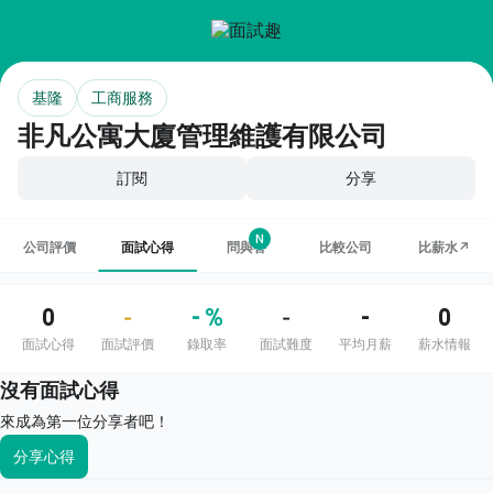
基隆
工商服務
非凡公寓大廈管理維護有限公司
訂閱
分享
N
公司評價
面試心得
問與答
比較公司
比薪水↗
0
- %
-
0
-
-
面試心得
面試評價
錄取率
面試難度
平均月薪
薪水情報
沒有面試心得
來成為第一位分享者吧！
分享心得