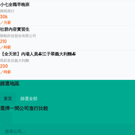
小七全職早晚班
興晴商行
30k
／月薪
社群內容實習生
斯帕科技股份有限公司
210
／時薪
【全天班】內場人員🍝江子翠義大利麵🍝
瑪莉皇后義大利麵
200
／時薪
篩選地區
重置
篩選全部
選擇一間公司進行比較