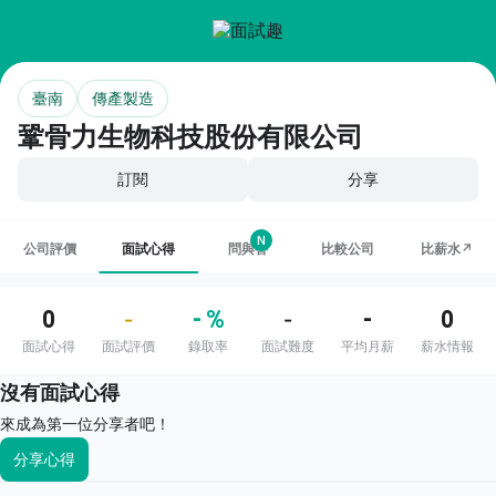
臺南
傳產製造
鞏骨力生物科技股份有限公司
訂閱
分享
N
公司評價
面試心得
問與答
比較公司
比薪水↗
0
- %
-
0
-
-
面試心得
面試評價
錄取率
面試難度
平均月薪
薪水情報
沒有面試心得
來成為第一位分享者吧！
分享心得