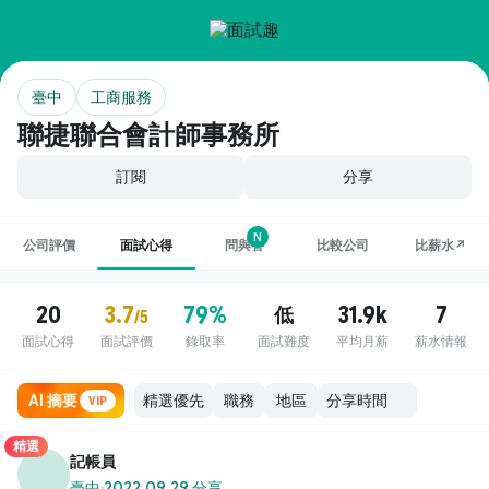
臺中
工商服務
聯捷聯合會計師事務所
訂閱
分享
N
公司評價
面試心得
問與答
比較公司
比薪水↗
20
3.7
79%
31.9k
7
低
/5
面試心得
面試評價
錄取率
面試難度
平均月薪
薪水情報
AI 摘要
職務
地區
VIP
精選
記帳員
臺中
·
2022.09.29 分享