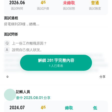
2026.06
4
/5
未錄取
普通
面試時間
面試評價
面試狀態
面試難度
面試過程
搭電梯到23樓，總機...
面試問答
上一份工作離職原因？
說明自己個人狀況。
解鎖 281 字完整內容
1 人已看過
0
分享
記帳人員
臺中
·
2025.08.01 分享
2024.07
4
/5
錄取
低