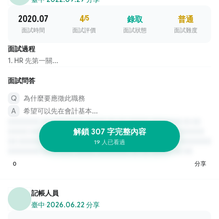
2020.07
4
/5
錄取
普通
面試時間
面試評價
面試狀態
面試難度
面試過程
1. HR 先第一關...
面試問答
為什麼要應徵此職務
希望可以先在會計基本...
解鎖 307 字完整內容
19 人已看過
0
分享
記帳人員
臺中
·
2026.06.22 分享