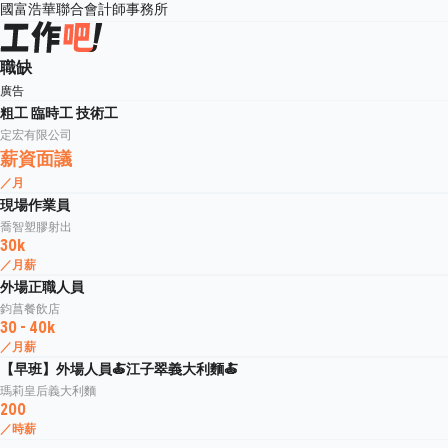
國富浩華聯合會計師事務所
職缺
廣告
粗工 臨時工 技術工
定宏有限公司
薪資面議
／月
現場作業員
喬智塑膠射出
30k
／月薪
外場正職人員
鈞菖餐飲店
30 - 40k
／月薪
【早班】外場人員🍝江子翠義大利麵🍝
瑪莉皇后義大利麵
200
／時薪