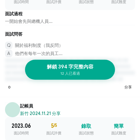
面試時間
面試評價
面試狀態
面試難度
面試過程
一開始會先與總機人員...
面試問答
關於福利制度（我反問）
他們有每年一次的員工...
解鎖 394 字完整內容
12 人已看過
0
分享
記帳員
新竹
·
2024.11.21 分享
2023.06
5
/5
錄取
簡單
面試時間
面試評價
面試狀態
面試難度