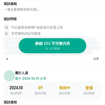
面試過程
一進去會做類似性向測...
面試問答
可以接受加班嗎? 或是假日也需上班
非常態性的話可接受
解鎖 202 字完整內容
12 人已看過
0
分享
審計人員
臺中
·
2024.10.31 分享
2024.10
5
/5
等待中
普通
面試時間
面試評價
面試狀態
面試難度
面試過程