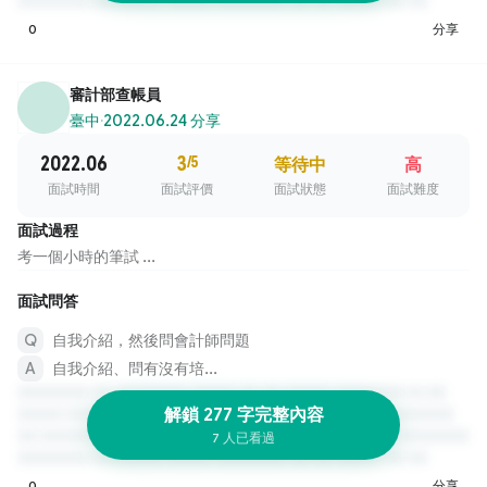
0
分享
審計部查帳員
臺中
·
2022.06.24 分享
2022.06
3
/5
等待中
高
面試時間
面試評價
面試狀態
面試難度
面試過程
考一個小時的筆試 ...
面試問答
自我介紹，然後問會計師問題
自我介紹、問有沒有培...
解鎖 277 字完整內容
7 人已看過
0
分享