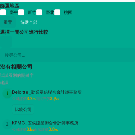
篩選地區
臺中
新竹
臺北
桃園
重置
篩選全部
選擇一間公司進行比較
沒有相關公司
試試看別的關鍵字
建議
Deloitte_勤業眾信聯合會計師事務所
1
3.2
3.9
公司評價
面試評價
/5
/5
比較公司
KPMG_安侯建業聯合會計師事務所
2
3.1
3.8
公司評價
面試評價
/5
/5