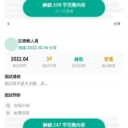
解鎖 308 字完整內容
17 人已看過
0
分享
記查帳人員
桃園
·
2022.10.16 分享
2022.04
3
/5
錄取
普通
面試時間
面試評價
面試狀態
面試難度
面試過程
面試當天是大太陽，具...
面試問答
自我介紹
如實回答
解鎖 247 字完整內容