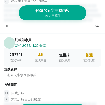
就是想了解事務所的環...
解鎖 196 字完整內容
10 人已看過
0
分享
記帳部專員
新竹
·
2022.11.22 分享
2022.11
4
/5
無聲卡
普通
面試時間
面試評價
面試狀態
面試難度
面試過程
一進去人事拿兩張紙給...
面試問答
自我介紹
大概介紹自己的經歷