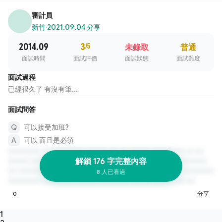
審計員
新竹
·
2021.09.04 分享
2014.09
3
/5
未錄取
普通
面試時間
面試評價
面試狀態
面試難度
面試過程
已經很久了 有沒有筆...
面試問答
可以接受加班?
可以 而且是必須
解鎖 176 字完整內容
8 人已看過
0
分享
1