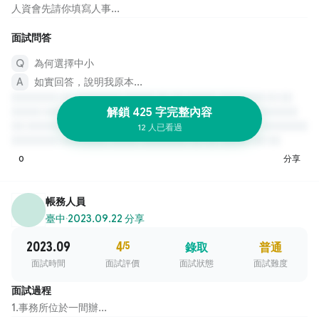
人資會先請你填寫人事...
面試問答
為何選擇中小
如實回答，說明我原本...
解鎖 425 字完整內容
12 人已看過
0
分享
帳務人員
臺中
·
2023.09.22 分享
2023.09
4
/5
錄取
普通
面試時間
面試評價
面試狀態
面試難度
面試過程
1.事務所位於一間辦...