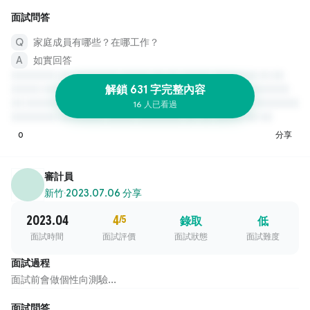
面試問答
家庭成員有哪些？在哪工作？
如實回答
解鎖 631 字完整內容
16 人已看過
0
分享
審計員
新竹
·
2023.07.06 分享
2023.04
4
/5
錄取
低
面試時間
面試評價
面試狀態
面試難度
面試過程
面試前會做個性向測驗...
面試問答