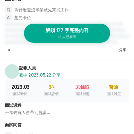
為什麼還沒畢業就先來找工作
想先卡位
解鎖 177 字完整內容
12 人已看過
0
分享
記帳人員
臺中
·
2023.05.22 分享
2023.03
3
/5
未錄取
普通
面試時間
面試評價
面試狀態
面試難度
面試過程
一進去有人會帶到會議...
面試問答