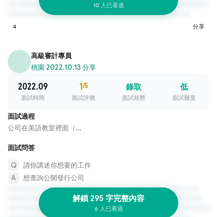
10 人已看過
4
分享
高級審計專員
桃園
·
2022.10.13 分享
2022.09
1
/5
錄取
低
面試時間
面試評價
面試狀態
面試難度
面試過程
公司在美語教室裡面（...
面試問答
請你講述你想要的工作
想查詢公開發行公司
解鎖 295 字完整內容
6 人已看過