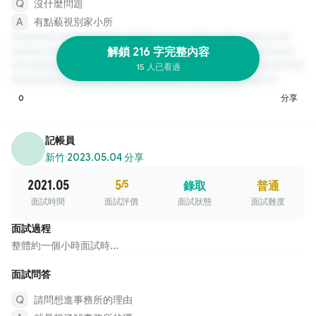
沒什麼問題
有點藐視別家小所
解鎖 216 字完整內容
15 人已看過
0
分享
記帳員
新竹
·
2023.05.04 分享
2021.05
5
/5
錄取
普通
面試時間
面試評價
面試狀態
面試難度
面試過程
整體約一個小時面試時...
面試問答
請問想進事務所的理由