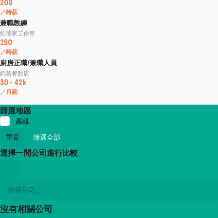
200
／時薪
兼職教練
虹瑋家工作室
250
／時薪
廚房正職/兼職人員
鈞菖餐飲店
30 - 42k
／月薪
篩選地區
高雄
重置
篩選全部
選擇一間公司進行比較
沒有相關公司