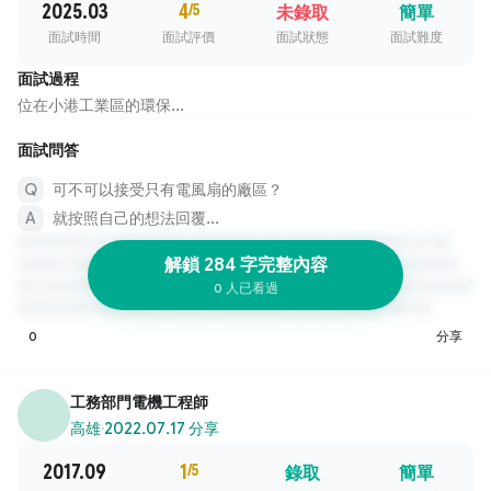
2025.03
4
/5
未錄取
簡單
面試時間
面試評價
面試狀態
面試難度
面試過程
位在小港工業區的環保...
面試問答
可不可以接受只有電風扇的廠區？
就按照自己的想法回覆...
解鎖 284 字完整內容
0 人已看過
0
分享
工務部門電機工程師
高雄
·
2022.07.17 分享
2017.09
1
/5
錄取
簡單