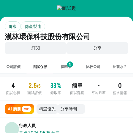
屏東
傳產製造
漢林環保科技股份有限公司
訂閱
分享
N
公司評價
面試心得
問與答
比較公司
比薪水↗
4
2.5
33%
-
0
簡單
/5
面試心得
面試評價
錄取率
面試難度
平均月薪
薪水情報
AI 摘要
VIP
行政人員
高雄
·
2026.05.15 分享