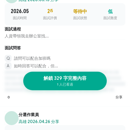
2026.05
2
/5
等待中
低
面試時間
面試評價
面試狀態
面試難度
面試過程
人資帶領我去辦公室找...
面試問答
請問可以配合加班嗎
如時回答可以配合，但...
解鎖 329 字完整內容
1 人已看過
0
分享
分選作業員
高雄
·
2026.04.26 分享