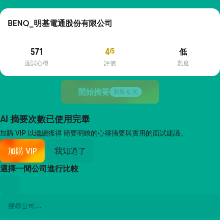
BENQ_明基電通股份有限公司
571
4
/5
低
面試心得
評價
難度
開始摘要
剩餘
0
次
AI 摘要次數已使用完畢
加購 VIP 以繼續獲得
簡要明瞭的心得摘要與實用的面試建議。
加購 VIP
我知道了
選擇一間公司進行比較