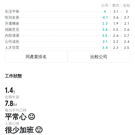
公司
｜
業內
｜
全站
生活平衡
4
｜
3.1
｜
3
性別友善
4.1
｜
3.6
｜
3.7
升遷機會
2.3
｜
1.9
｜
2.1
傾聽意見
3.6
｜
2.5
｜
2.6
內部溝通
3.5
｜
2.6
｜
2.7
公司成長
3.1
｜
2.2
｜
2.4
人才培育
3.4
｜
2.3
｜
2.5
同產業排名
比較公司
工作狀態
1.4
y
在職年資
7.8
hr
每日平均工時
平常心 😐
上班心情
很少加班 🙂