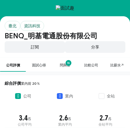
臺北
資訊科技
BENQ_明基電通股份有限公司
訂閱
分享
N
公司評價
面試心得
問與答
比較公司
比薪水↗
綜合評價
業內前 20％
公司
業內
全站
3.4
2.6
2.7
/5
/5
/5
公司平均
業內平均
全站平均