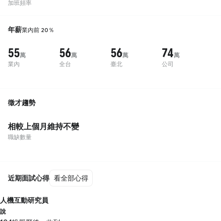
加班頻率
年薪
業內前 20％
55
56
56
74
萬
萬
萬
萬
業內
全台
臺北
公司
徵才趨勢
相較上個月維持不變
職缺數量
近期面試心得
看全部心得
人機互動研究員
說