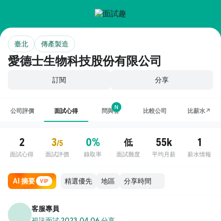
臺北
傳產製造
愛德士生物科技股份有限公司
訂閱
分享
N
公司評價
面試心得
問與答
比較公司
比薪水↗
2
3
0%
55k
1
低
/5
面試心得
面試評價
錄取率
面試難度
平均月薪
薪水情報
AI 摘要
地區
VIP
客服專員
視訊面試
·
2023.04.06 分享