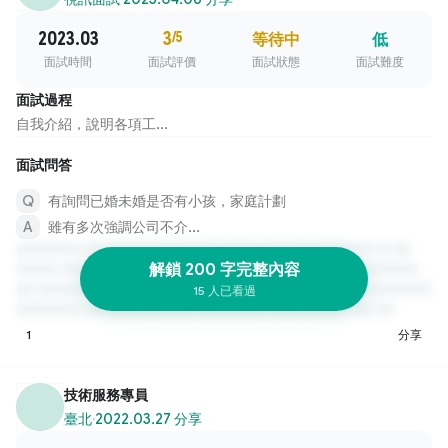
2023.03
3
/5
等待中
低
面試時間
面試評價
面試狀態
面試難度
面試過程
自我介紹，說明各項工...
面試問答
有詢問已婚未婚是否有小孩，家庭計劃
雖有多次強調公司不介...
解鎖 200 字完整內容
15 人已看過
1
分享
技術服務專員
臺北
·
2022.03.27 分享