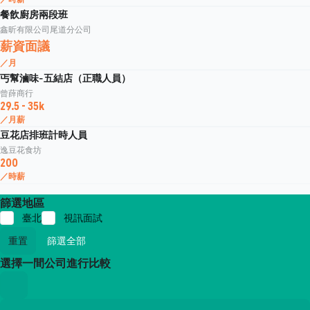
餐飲廚房兩段班
鑫昕有限公司尾道分公司
薪資面議
／月
丐幫滷味-五結店（正職人員）
曾薛商行
29.5 - 35k
／月薪
豆花店排班計時人員
逸豆花食坊
200
／時薪
篩選地區
臺北
視訊面試
重置
篩選全部
選擇一間公司進行比較