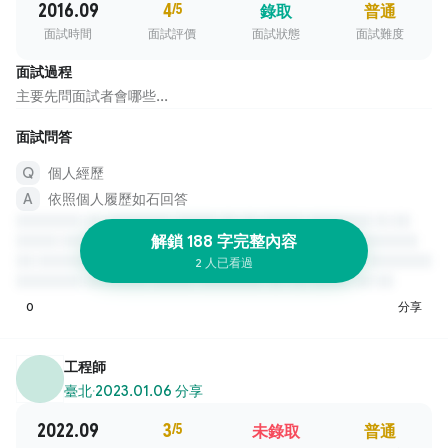
2016.09
4
/5
錄取
普通
面試時間
面試評價
面試狀態
面試難度
面試過程
主要先問面試者會哪些...
面試問答
個人經歷
依照個人履歷如石回答
解鎖 188 字完整內容
2 人已看過
0
分享
工程師
臺北
·
2023.01.06 分享
2022.09
3
/5
未錄取
普通