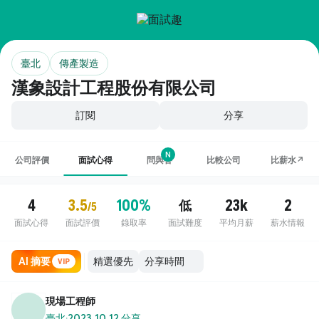
臺北
傳產製造
漢象設計工程股份有限公司
訂閱
分享
N
公司評價
面試心得
問與答
比較公司
比薪水↗
4
3.5
100%
23k
2
低
/5
面試心得
面試評價
錄取率
面試難度
平均月薪
薪水情報
AI 摘要
VIP
現場工程師
臺北
·
2023.10.12 分享