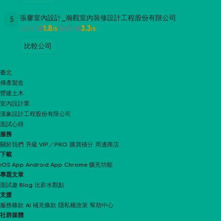
張馨室內設計_瀚觀室內裝修設計工程股份有限公司
5
1.8
3.3
公司評價
面試評價
/5
/5
比較公司
臺北
傳產製造
營建土木
室內設計業
漢象設計工程股份有限公司
面試心得
服務
關於我們
升級 VIP／PRO
購買積分
周邊商店
下載
iOS App
Android App
Chrome 擴充功能
專題文章
面試趣 Blog
比薪水觀點
支援
服務條款
AI 補充條款
隱私權政策
幫助中心
社群媒體