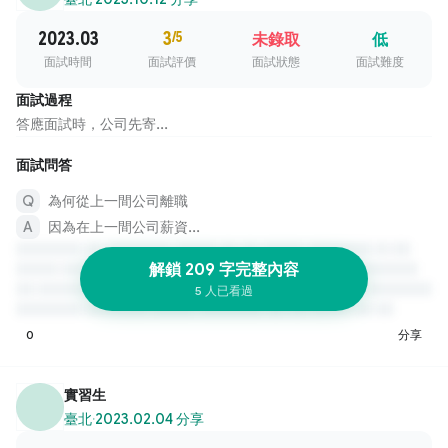
2023.03
3
/5
未錄取
低
面試時間
面試評價
面試狀態
面試難度
面試過程
答應面試時，公司先寄...
面試問答
為何從上一間公司離職
因為在上一間公司薪資...
解鎖 209 字完整內容
5 人已看過
0
分享
實習生
臺北
·
2023.02.04 分享