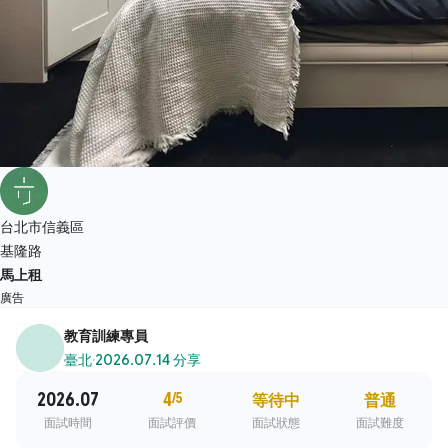
台北市信義區
基隆路
馬上租
廣告
教育訓練專員
臺北
·
2026.07.14 分享
2026.07
4
/5
等待中
普通
面試時間
面試評價
面試狀態
面試難度