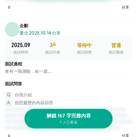
0
分享
企劃
臺北
·
2025.10.14 分享
2025.09
3
/5
等待中
普通
面試時間
面試評價
面試狀態
面試難度
面試過程
會有一個測驗，給一篇...
面試問答
自我介紹
按照履歷的內容回答
解鎖 167 字完整內容
7 人已看過
0
分享