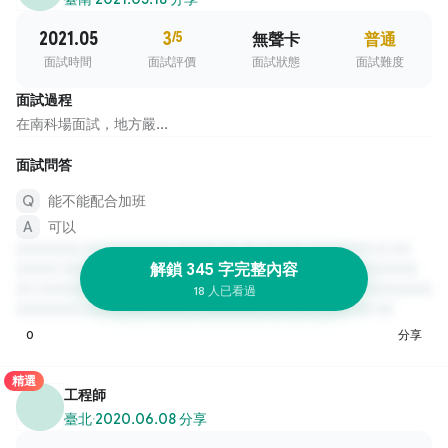
2021.05
3
/5
無聲卡
普通
面試時間
面試評價
面試狀態
面試難度
面試過程
在南科場面試，地方嚴...
面試問答
能不能配合加班
可以
解鎖 345 字完整內容
18 人已看過
0
分享
精選
工程師
臺北
·
2020.06.08 分享