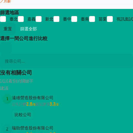
／月薪
篩選地區
臺北
嘉義
新北
臺中
臺南
苗栗
視訊面試
重置
篩選全部
選擇一間公司進行比較
沒有相關公司
試試看別的關鍵字
建議
遠雄營造股份有限公司
1
2.8
3.3
公司評價
面試評價
/5
/5
比較公司
瑞助營造股份有限公司
2