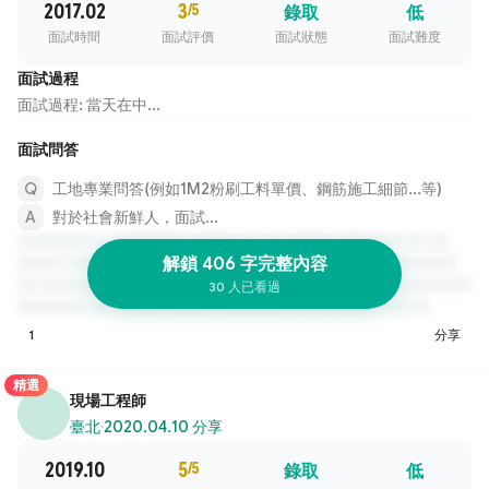
2017.02
3
/5
錄取
低
面試時間
面試評價
面試狀態
面試難度
面試過程
面試過程: 當天在中...
面試問答
工地專業問答(例如1M2粉刷工料單價、鋼筋施工細節...等)
對於社會新鮮人，面試...
解鎖 406 字完整內容
30 人已看過
1
分享
精選
現場工程師
臺北
·
2020.04.10 分享
2019.10
5
/5
錄取
低