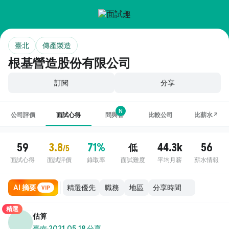
臺北
傳產製造
根基營造股份有限公司
訂閱
分享
N
公司評價
面試心得
問與答
比較公司
比薪水↗
59
3.8
71%
44.3k
56
低
/5
面試心得
面試評價
錄取率
面試難度
平均月薪
薪水情報
AI 摘要
職務
地區
VIP
精選
估算
臺南
·
2021.05.18 分享