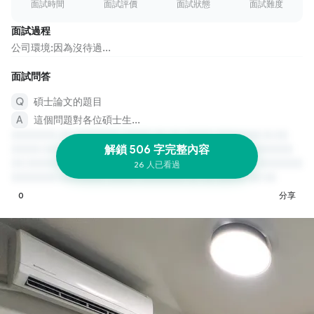
面試時間
面試評價
面試狀態
面試難度
面試過程
公司環境:因為沒待過...
面試問答
碩士論文的題目
這個問題對各位碩士生...
解鎖 506 字完整內容
26 人已看過
0
分享