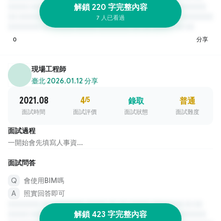
解鎖 220 字完整內容
7 人已看過
0
分享
現場工程師
臺北
·
2026.01.12 分享
2021.08
4
/5
錄取
普通
面試時間
面試評價
面試狀態
面試難度
面試過程
一開始會先填寫人事資...
面試問答
會使用BIM嗎
照實回答即可
解鎖 423 字完整內容