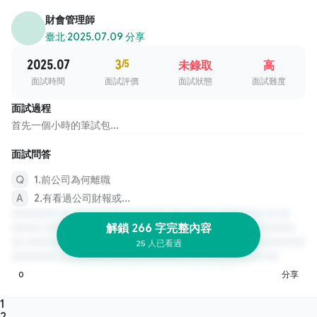
財會管理師
臺北
·
2025.07.09 分享
2025.07
3
/5
未錄取
高
面試時間
面試評價
面試狀態
面試難度
面試過程
首先一個小時的筆試包...
面試問答
1.前公司為何離職
2.有看過公司財報或...
解鎖 266 字完整內容
25 人已看過
0
分享
1
2