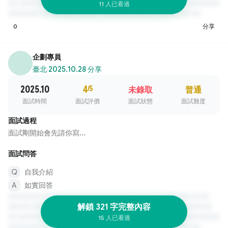
11 人已看過
0
分享
企劃專員
臺北
·
2025.10.28 分享
2025.10
4
/5
未錄取
普通
面試時間
面試評價
面試狀態
面試難度
面試過程
面試剛開始會先請你寫...
面試問答
自我介紹
如實回答
解鎖 321 字完整內容
15 人已看過