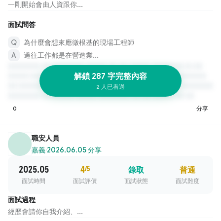
一剛開始會由人資跟你...
面試問答
為什麼會想來應徵根基的現場工程師
過往工作都是在營造業...
解鎖 287 字完整內容
2 人已看過
0
分享
職安人員
嘉義
·
2026.06.05 分享
2025.05
4
/5
錄取
普通
面試時間
面試評價
面試狀態
面試難度
面試過程
經歷會請你自我介紹、...