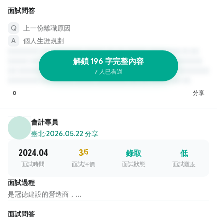
面試問答
上一份離職原因
個人生涯規劃
解鎖 196 字完整內容
7 人已看過
0
分享
會計專員
臺北
·
2026.05.22 分享
2024.04
3
/5
錄取
低
面試時間
面試評價
面試狀態
面試難度
面試過程
是冠德建設的營造商，...
面試問答