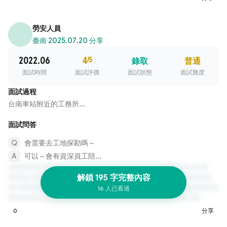
勞安人員
臺南
·
2025.07.20 分享
2022.06
4
/5
錄取
普通
面試時間
面試評價
面試狀態
面試難度
面試過程
台南車站附近的工務所...
面試問答
會需要去工地探勘嗎～
可以～會有資深員工陪...
解鎖 195 字完整內容
16 人已看過
0
分享