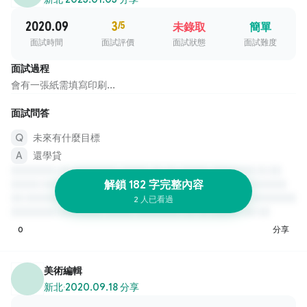
2020.09
3
/5
未錄取
簡單
面試時間
面試評價
面試狀態
面試難度
面試過程
會有一張紙需填寫印刷...
面試問答
未來有什麼目標
還學貸
解鎖 182 字完整內容
2 人已看過
0
分享
美術編輯
新北
·
2020.09.18 分享