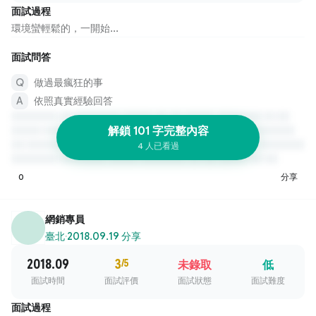
面試過程
環境蠻輕鬆的，一開始...
面試問答
做過最瘋狂的事
依照真實經驗回答
解鎖 101 字完整內容
4 人已看過
0
分享
網銷專員
臺北
·
2018.09.19 分享
2018.09
3
/5
未錄取
低
面試時間
面試評價
面試狀態
面試難度
面試過程