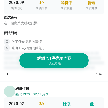
2020.09
4
/5
等待中
普通
面試時間
面試評價
面試狀態
面試難度
面試過程
在一個商業大樓裡的辦...
面試問答
做了什麼勇敢的事情
還有印刷相關的問題，...
解鎖 151 字完整內容
1 人已看過
0
分享
網路行銷
臺北
·
2020.02.18 分享
2020.02
3
/5
錄取
低