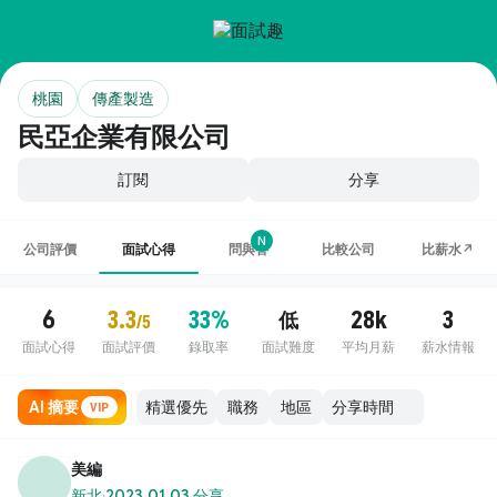
桃園
傳產製造
民亞企業有限公司
訂閱
分享
N
公司評價
面試心得
問與答
比較公司
比薪水↗
6
3.3
33%
28k
3
低
/5
面試心得
面試評價
錄取率
面試難度
平均月薪
薪水情報
AI 摘要
職務
地區
VIP
美編
新北
·
2023.01.03 分享