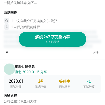
一開始先填試卷,如下...
面試問答
1.中文自我介紹完換英文(口說)?
1.自我介紹提前練習...
解鎖 267 字完整內容
4 人已看過
0
分享
網路行銷專員
臺北
·
2020.01.13 分享
2020.01
2
/5
等待中
低
面試時間
面試評價
面試狀態
面試難度
面試過程
公司位在北車亞洲大樓...