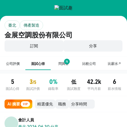
臺北
傳產製造
金展空調股份有限公司
訂閱
分享
N
公司評價
面試心得
問與答
比較公司
比薪水↗
5
3
0%
42.2k
6
低
/5
面試心得
面試評價
錄取率
面試難度
平均月薪
薪水情報
AI 摘要
職務
VIP
會計人員
臺北
·
2026.06.30 分享