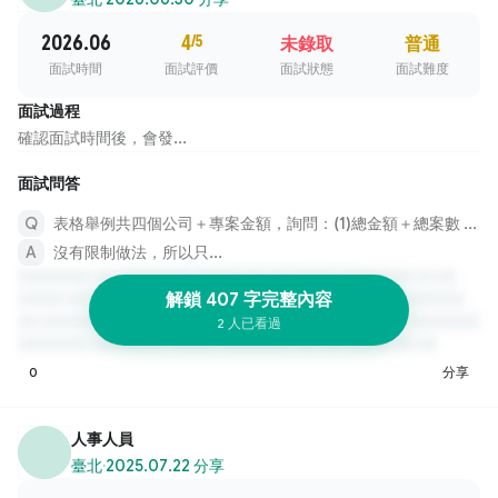
2026.06
4
/5
未錄取
普通
面試時間
面試評價
面試狀態
面試難度
面試過程
確認面試時間後，會發...
面試問答
表格舉例共四個公司＋專案金額，詢問：(1)總金額＋總案數 (2)平均額 (3)四間公司分別總額＋案數 (4)排名
沒有限制做法，所以只...
解鎖 407 字完整內容
2 人已看過
0
分享
人事人員
臺北
·
2025.07.22 分享