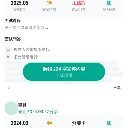
2025.05
1
/5
未錄取
低
面試時間
面試評價
面試狀態
面試難度
面試過程
第一次面談跟管理部協...
面試問答
現在人才市場怎麼找
多元管道進行
解鎖 224 字完整內容
8 人已看過
0
分享
職員
臺北
·
2024.03.22 分享
2024.03
4
/5
無聲卡
低