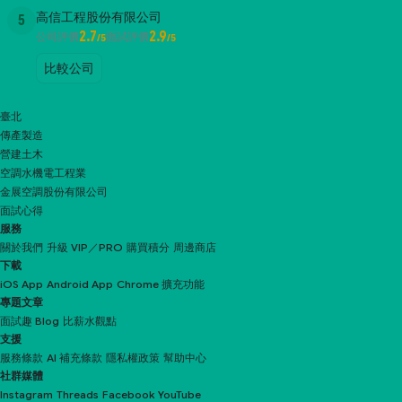
高信工程股份有限公司
5
2.7
2.9
公司評價
面試評價
/5
/5
比較公司
臺北
傳產製造
營建土木
空調水機電工程業
金展空調股份有限公司
面試心得
服務
關於我們
升級 VIP／PRO
購買積分
周邊商店
下載
iOS App
Android App
Chrome 擴充功能
專題文章
面試趣 Blog
比薪水觀點
支援
服務條款
AI 補充條款
隱私權政策
幫助中心
社群媒體
Instagram
Threads
Facebook
YouTube