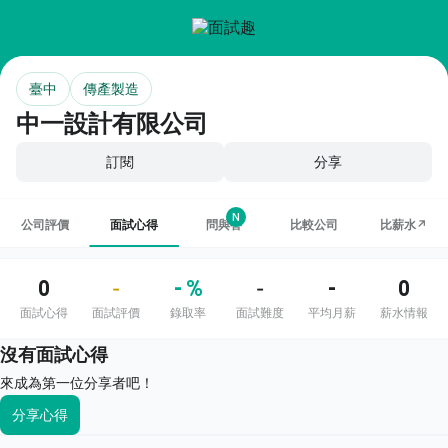
臺中
傳產製造
中一設計有限公司
訂閱
分享
N
公司評價
面試心得
問與答
比較公司
比薪水↗
0
- %
-
0
-
-
面試心得
面試評價
錄取率
面試難度
平均月薪
薪水情報
沒有面試心得
來成為第一位分享者吧！
分享心得