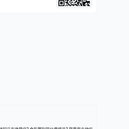
錢卻沒有繳勞保? 會影響到我什麼權益?
寶喬群生物科