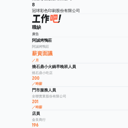
8
冠球彩色印刷股份有限公司
職缺
廣告
阿誠烤鴨莊
阿誠烤鴨莊
薪資面議
／月
燒石鼎小火鍋早晚班人員
燒石鼎小吃店
200
／時薪
門市服務人員
全聯實業股份有限公司
201
／時薪
店員
金良商行
196