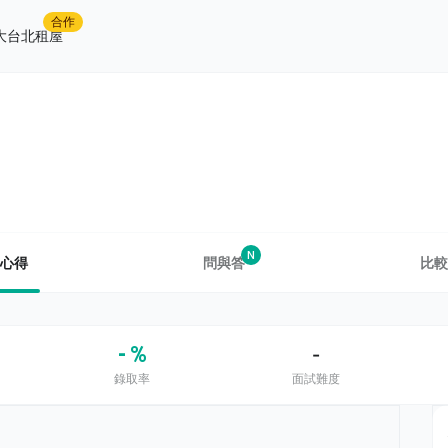
合作
大台北租屋
N
心得
問與答
比較
- %
-
錄取率
面試難度