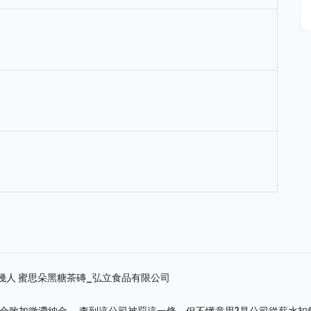
約幾人
蜜思朵黑糖茶磚_弘立食品有限公司
休金致加徵滯納金。 查到這公司被罰這一條，但不懂意思?是公司從薪水扣