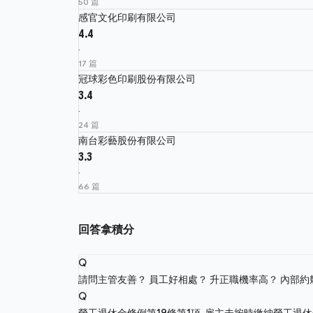
50 篇
感官文化印刷有限公司
4.4
·
17 篇
冠球彩色印刷股份有限公司
3.4
·
24 篇
南台彩藝股份有限公司
3.3
·
66 篇
回答拿積分
Q
請問主管友善？ 員工好相處？ 升正職機率高？ 內部
Q
勞工退休金條例第19條第1項-雇主未按時繳納勞工退