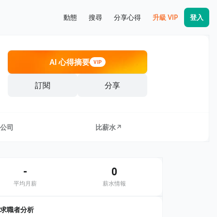
動態
搜尋
分享心得
升級 VIP
登入
AI 心得摘要
VIP
訂閱
分享
公司
比薪水↗
-
0
平均月薪
薪水情報
求職者分析