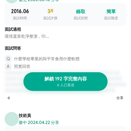
2016.06
3
/5
錄取
簡單
面試時間
面試評價
面試狀態
面試難度
面試過程
環境還算乾淨整潔，印...
面試問答
什麼學校畢業的與平常會用什麼軟體
照實回答
解鎖 192 字完整內容
0 人已看過
0
分享
技術員
臺中
·
2024.04.22 分享