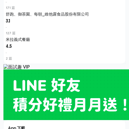
·
171 篇
舒跑、御茶園、每朝_維他露食品股份有限公司
3.1
·
127 篇
米拉義式餐廳
4.5
·
2 篇
App 下載