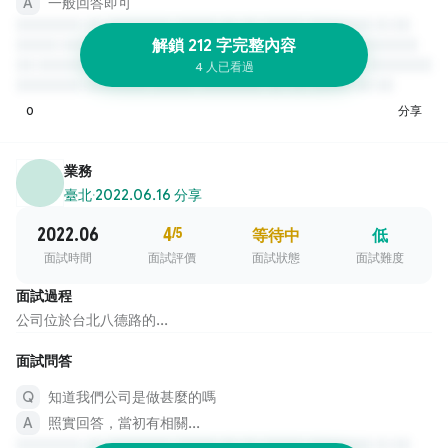
一般回答即可
解鎖 212 字完整內容
4 人已看過
0
分享
業務
臺北
·
2022.06.16 分享
2022.06
4
/5
等待中
低
面試時間
面試評價
面試狀態
面試難度
面試過程
公司位於台北八德路的...
面試問答
知道我們公司是做甚麼的嗎
照實回答，當初有相關...