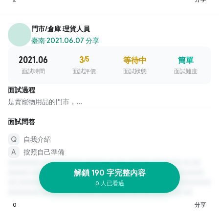
門市/倉庫 理貨人員
臺南
·
2021.06.07 分享
2021.06
3
/5
等待中
簡單
面試時間
面試評價
面試狀態
面試難度
面試過程
是賣寵物用品的門市，...
面試問答
自我介紹
按照自己準備
解鎖 190 字完整內容
0 人已看過
0
分享