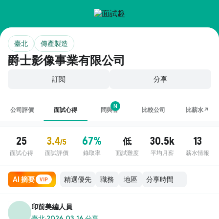
臺北
傳產製造
爵士影像事業有限公司
訂閱
分享
N
公司評價
面試心得
問與答
比較公司
比薪水↗
25
3.4
67%
30.5k
13
低
/5
面試心得
面試評價
錄取率
面試難度
平均月薪
薪水情報
AI 摘要
職務
地區
VIP
印前美編人員
臺北
·
2026.03.16 分享