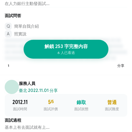
在人力銀行主動發面試...
面試問答
簡單自我介紹
照實說
解鎖 253 字完整內容
6 人已看過
1
分享
服務人員
臺北
·
2022.11.01 分享
2012.11
5
/5
錄取
普通
面試時間
面試評價
面試狀態
面試難度
面試過程
基本上有去面試就有上...