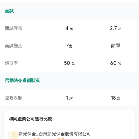
面試
4
2.7
面試評價
/5
/5
低
簡單
面試難度
50
60
錄取率
%
%
勞動法令遵循狀況
1
18
違規次數
次
次
和同產業公司進行比較
新光保全_台灣新光保全股份有限公司
1