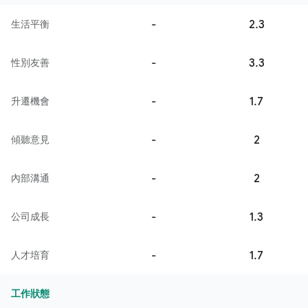
-
2.3
生活平衡
-
3.3
性別友善
-
1.7
升遷機會
-
2
傾聽意見
-
2
內部溝通
-
1.3
公司成長
-
1.7
人才培育
工作狀態