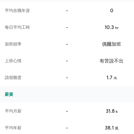
-
0
平均在職年資
-
10.3
每日平均工時
hr
-
偶爾加班
加班頻率
-
有苦說不出
上班心情
-
1.7
請假難度
/5
薪資
-
31.8
平均月薪
k
-
38.1
平均年薪
萬