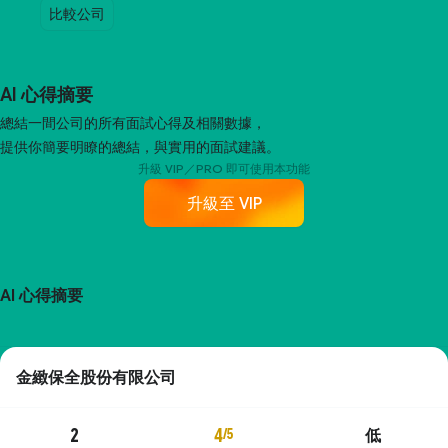
比較公司
AI 心得摘要
總結一間公司的所有面試心得及相關數據，
提供你簡要明瞭的總結，與實用的面試建議。
升級 VIP／PRO 即可使用本功能
升級至 VIP
AI 心得摘要
金緻保全股份有限公司
2
4
/5
低