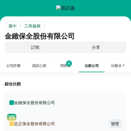
臺中
工商服務
金緻保全股份有限公司
訂閱
分享
N
公司評價
面試心得
問與答
比較公司
比薪水↗
綜合比較
金緻保全股份有限公司
VS
忠正保全股份有限公司
變更