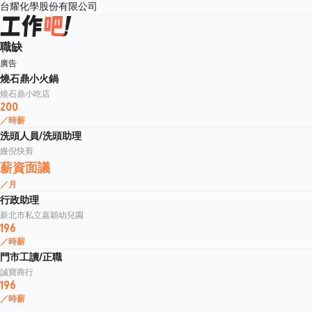
台耀化學股份有限公司
職缺
廣告
燒石鼎小火鍋
燒石鼎小吃店
200
／時薪
洗頭人員/洗頭助理
嫚倪快剪
薪資面議
／月
行政助理
新北市私立嘉穎幼兒園
196
／時薪
門市工讀/正職
誠寶商行
196
／時薪