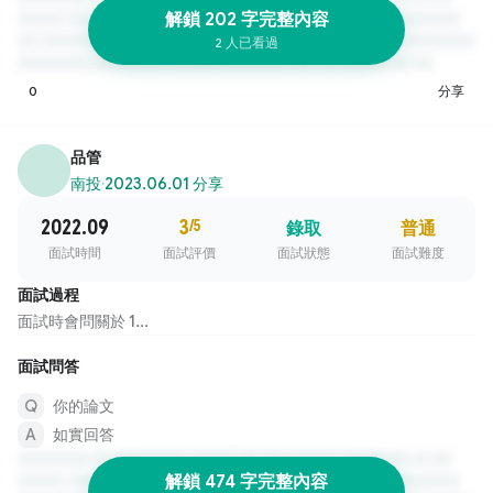
解鎖 202 字完整內容
2 人已看過
0
分享
品管
南投
·
2023.06.01 分享
2022.09
3
/5
錄取
普通
面試時間
面試評價
面試狀態
面試難度
面試過程
面試時會問關於 1...
面試問答
你的論文
如實回答
解鎖 474 字完整內容