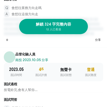
會想往業務方向走嗎
會想往這個方向走
解鎖 324 字完整內容
12 人已看過
0
分享
品管化驗人員
南投
·
2023.10.05 分享
2023.05
4
/5
無聲卡
普通
面試時間
面試評價
面試狀態
面試難度
面試過程
按電鈴完,會有人幫你...
面試問答