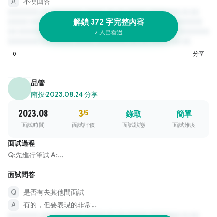
不便回答
解鎖 372 字完整內容
2 人已看過
0
分享
品管
南投
·
2023.08.24 分享
2023.08
3
/5
錄取
簡單
面試時間
面試評價
面試狀態
面試難度
面試過程
Q:先進行筆試 A:...
面試問答
是否有去其他間面試
有的，但要表現的非常...