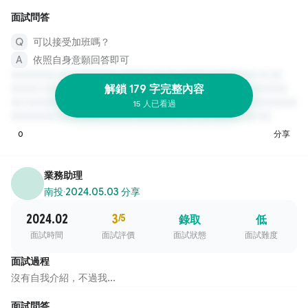
面試問答
可以接受加班嗎？
依照自身意願回答即可
解鎖 179 字完整內容
15 人已看過
0
分享
業務助理
南投
·
2024.05.03 分享
2024.02
3
/5
錄取
低
面試時間
面試評價
面試狀態
面試難度
面試過程
沒有自我介紹，不過我...
面試問答