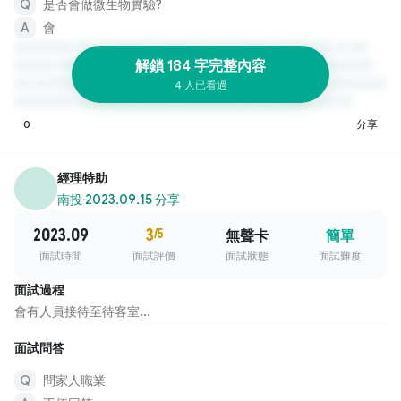
是否會做微生物實驗?
會
解鎖 184 字完整內容
4 人已看過
0
分享
經理特助
南投
·
2023.09.15 分享
2023.09
3
/5
無聲卡
簡單
面試時間
面試評價
面試狀態
面試難度
面試過程
會有人員接待至待客室...
面試問答
問家人職業