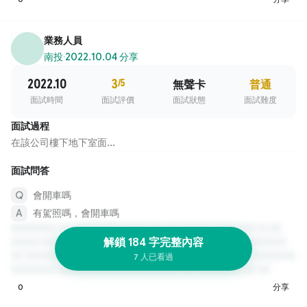
業務人員
南投
·
2022.10.04 分享
2022.10
3
/5
無聲卡
普通
面試時間
面試評價
面試狀態
面試難度
面試過程
在該公司樓下地下室面...
面試問答
會開車嗎
有駕照嗎，會開車嗎
解鎖 184 字完整內容
7 人已看過
0
分享