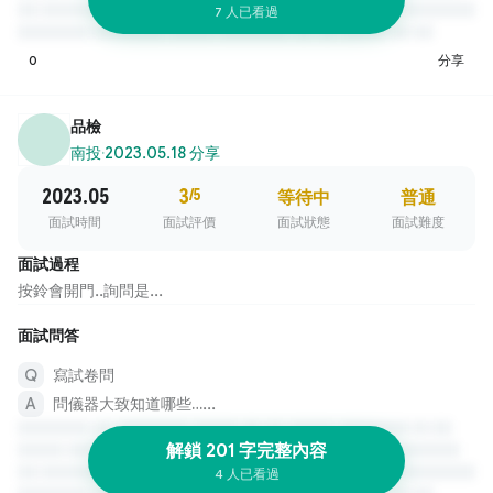
7 人已看過
0
分享
品檢
南投
·
2023.05.18 分享
2023.05
3
/5
等待中
普通
面試時間
面試評價
面試狀態
面試難度
面試過程
按鈴會開門..詢問是...
面試問答
寫試卷問
問儀器大致知道哪些…...
解鎖 201 字完整內容
4 人已看過