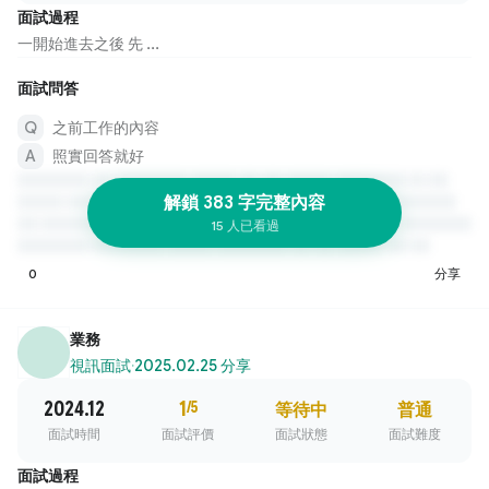
面試過程
一開始進去之後 先 ...
面試問答
之前工作的內容
照實回答就好
解鎖 383 字完整內容
15 人已看過
0
分享
業務
視訊面試
·
2025.02.25 分享
2024.12
1
/5
等待中
普通
面試時間
面試評價
面試狀態
面試難度
面試過程