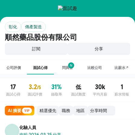
彰化
傳產製造
順然藥品股份有限公司
訂閱
分享
N
公司評價
面試心得
問與答
比較公司
比薪水↗
17
3.2
31%
30k
1
低
/5
面試心得
面試評價
錄取率
面試難度
平均月薪
薪水情報
AI 摘要
職務
地區
VIP
化驗人員
南投
·
2026.03.25 分享