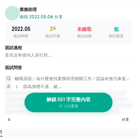
業務助理
南投
·
2022.05.06 分享
2022.05
2
/5
未錄取
低
面試時間
面試評價
面試狀態
面試難度
面試過程
首先沒有接待人員引領...
面試問答
離職原因／為什麼會找業務助理相關工作／談論有無汽車駕照／平常社交生活
１．因為身體不適，健...
解鎖 551 字完整內容
17 人已看過
0
分享
1