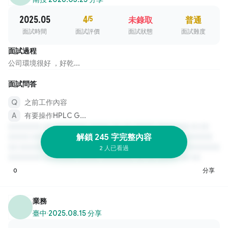
2025.05
4
/5
未錄取
普通
面試時間
面試評價
面試狀態
面試難度
面試過程
公司環境很好 ，好乾...
面試問答
之前工作內容
有要操作HPLC G...
解鎖 245 字完整內容
2 人已看過
0
分享
業務
臺中
·
2025.08.15 分享