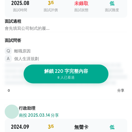
2025.08
3
/5
未錄取
低
面試時間
面試評價
面試狀態
面試難度
面試過程
會先填寫公司制式的履...
面試問答
離職原因
個人生涯規劃
解鎖 220 字完整內容
8 人已看過
0
分享
行政助理
南投
·
2025.03.14 分享
2024.09
3
/5
無聲卡
低