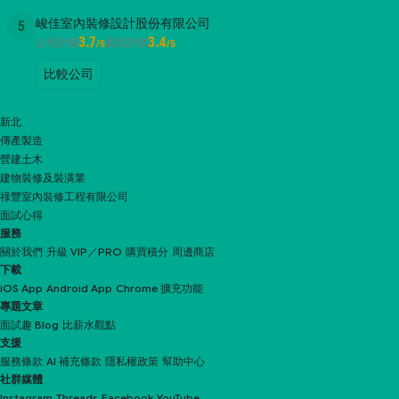
峻佳室內裝修設計股份有限公司
5
3.7
3.4
公司評價
面試評價
/5
/5
比較公司
新北
傳產製造
營建土木
建物裝修及裝潢業
祿豐室內裝修工程有限公司
面試心得
服務
關於我們
升級 VIP／PRO
購買積分
周邊商店
下載
iOS App
Android App
Chrome 擴充功能
專題文章
面試趣 Blog
比薪水觀點
支援
服務條款
AI 補充條款
隱私權政策
幫助中心
社群媒體
Instagram
Threads
Facebook
YouTube