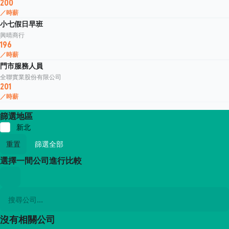
200
／時薪
小七假日早班
興晴商行
196
／時薪
門市服務人員
全聯實業股份有限公司
201
／時薪
篩選地區
新北
重置
篩選全部
選擇一間公司進行比較
沒有相關公司