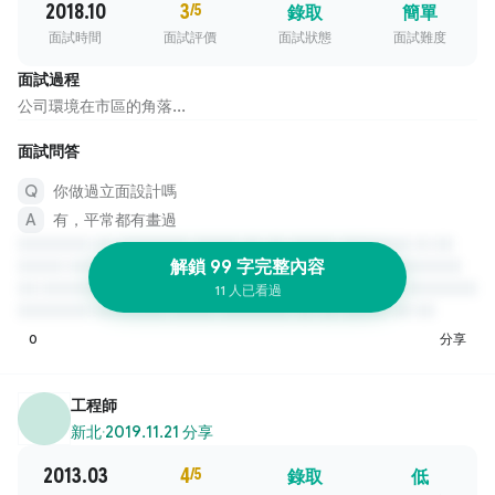
2018.10
3
/5
錄取
簡單
面試時間
面試評價
面試狀態
面試難度
面試過程
公司環境在市區的角落...
面試問答
你做過立面設計嗎
有，平常都有畫過
解鎖 99 字完整內容
11 人已看過
0
分享
工程師
新北
·
2019.11.21 分享
2013.03
4
/5
錄取
低