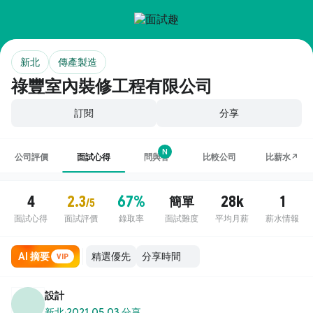
新北
傳產製造
祿豐室內裝修工程有限公司
訂閱
分享
N
公司評價
面試心得
問與答
比較公司
比薪水↗
4
2.3
67%
28k
1
簡單
/5
面試心得
面試評價
錄取率
面試難度
平均月薪
薪水情報
AI 摘要
VIP
設計
新北
·
2021.05.03 分享