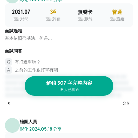
2021.07
3
/5
無聲卡
普通
面試時間
面試評價
面試狀態
面試難度
面試過程
基本依照勞基法、但是...
面試問答
有打過單嗎？
之前的工作跟打單有關
解鎖 307 字完整內容
19 人已看過
0
分享
繪圖人員
彰化
·
2024.05.18 分享