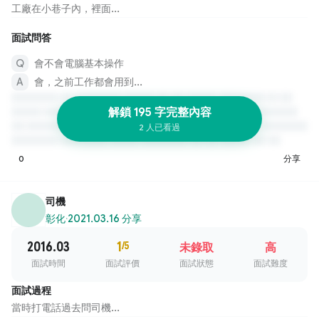
工廠在小巷子內，裡面...
面試問答
會不會電腦基本操作
會，之前工作都會用到...
解鎖 195 字完整內容
2 人已看過
0
分享
司機
彰化
·
2021.03.16 分享
2016.03
1
/5
未錄取
高
面試時間
面試評價
面試狀態
面試難度
面試過程
當時打電話過去問司機...