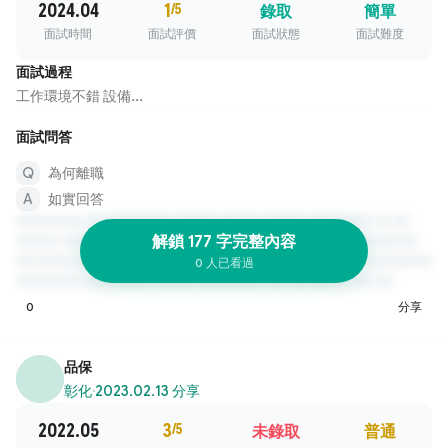
2024.04
1
/5
錄取
簡單
面試時間
面試評價
面試狀態
面試難度
面試過程
工作環境不錯 設備...
面試問答
為何離職
如實回答
解鎖 177 字完整內容
0 人已看過
0
分享
品保
彰化
·
2023.02.13 分享
2022.05
3
/5
未錄取
普通