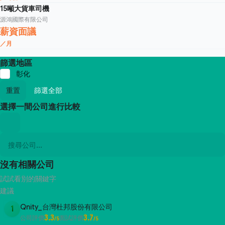
15噸大貨車司機
源鴻國際有限公司
薪資面議
／月
篩選地區
彰化
重置
篩選全部
選擇一間公司進行比較
沒有相關公司
試試看別的關鍵字
建議
Qnity_台灣杜邦股份有限公司
1
3.3
3.7
公司評價
面試評價
/5
/5