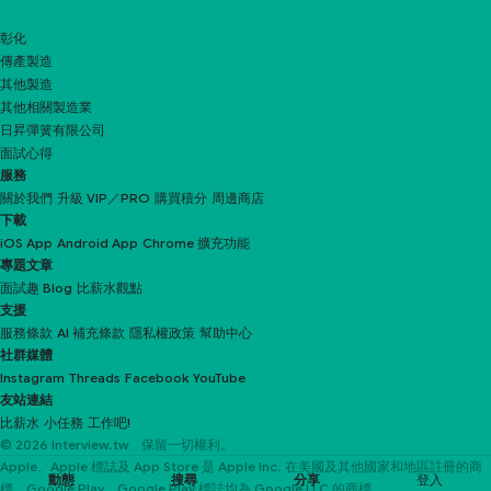
彰化
傳產製造
其他製造
其他相關製造業
日昇彈簧有限公司
面試心得
服務
關於我們
升級 VIP／PRO
購買積分
周邊商店
下載
iOS App
Android App
Chrome 擴充功能
專題文章
面試趣 Blog
比薪水觀點
支援
服務條款
AI 補充條款
隱私權政策
幫助中心
社群媒體
Instagram
Threads
Facebook
YouTube
友站連結
比薪水
小任務
工作吧!
© 2026 Interview.tw 保留一切權利。
Apple、Apple 標誌及 App Store 是 Apple Inc. 在美國及其他國家和地區註冊的商
動態
搜尋
分享
登入
標。Google Play、Google Play 標誌均為 Google LLC 的商標。