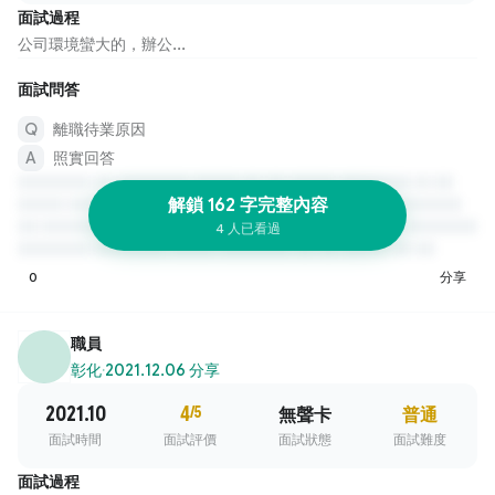
面試過程
公司環境蠻大的，辦公...
面試問答
離職待業原因
照實回答
解鎖 162 字完整內容
4 人已看過
0
分享
職員
彰化
·
2021.12.06 分享
2021.10
4
/5
無聲卡
普通
面試時間
面試評價
面試狀態
面試難度
面試過程