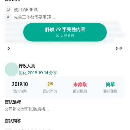
使用過ERP嗎
先前工作都需要用ER...
解鎖 79 字完整內容
10 人已看過
0
分享
行政人員
彰化
·
2019.10.14 分享
2019.10
2
/5
未錄取
簡單
面試時間
面試評價
面試狀態
面試難度
面試過程
公司辦公室可以聽廣播...
面試問答