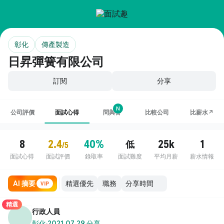
彰化
傳產製造
日昇彈簧有限公司
訂閱
分享
N
公司評價
面試心得
問與答
比較公司
比薪水↗
8
2.4
40%
25k
1
低
/5
面試心得
面試評價
錄取率
面試難度
平均月薪
薪水情報
AI 摘要
職務
VIP
精選
行政人員
彰化
·
2021.07.29 分享