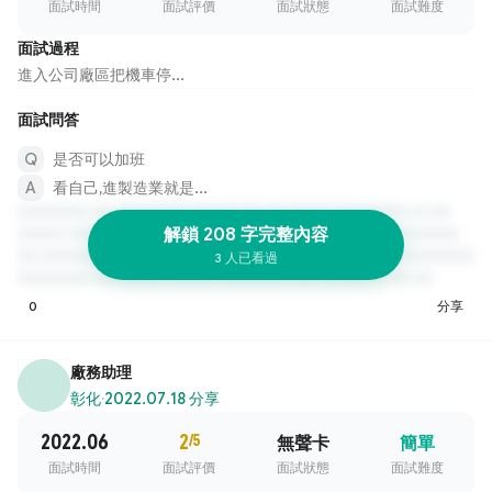
面試時間
面試評價
面試狀態
面試難度
面試過程
進入公司廠區把機車停...
面試問答
是否可以加班
看自己,進製造業就是...
解鎖 208 字完整內容
3 人已看過
0
分享
廠務助理
彰化
·
2022.07.18 分享
2022.06
2
/5
無聲卡
簡單
面試時間
面試評價
面試狀態
面試難度