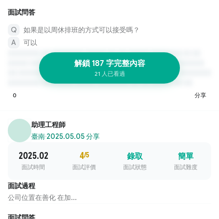
面試問答
如果是以周休排班的方式可以接受嗎？
可以
解鎖 187 字完整內容
21 人已看過
0
分享
助理工程師
臺南
·
2025.05.05 分享
2025.02
4
/5
錄取
簡單
面試時間
面試評價
面試狀態
面試難度
面試過程
公司位置在善化 在加...
面試問答