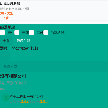
幼兒助理教師
新北市私立嘉穎幼兒園
30 - 32k
／月薪
篩選地區
臺中
臺南
高雄
視訊面試
重置
篩選全部
選擇一間公司進行比較
沒有相關公司
試試看別的關鍵字
建議
洋基工程股份有限公司
1
2.6
3.8
公司評價
面試評價
/5
/5