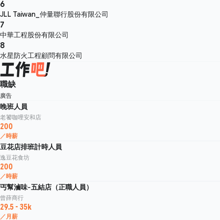
6
JLL Taiwan_仲量聯行股份有限公司
7
中華工程股份有限公司
8
水星防火工程顧問有限公司
職缺
廣告
晚班人員
老饕咖哩安和店
200
／時薪
豆花店排班計時人員
逸豆花食坊
200
／時薪
丐幫滷味-五結店（正職人員）
曾薛商行
29.5 - 35k
／月薪