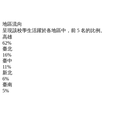
地區流向
呈現該校學生活躍於各地區中，前 5 名的比例。
高雄
62%
臺北
16%
臺中
11%
新北
6%
臺南
5%