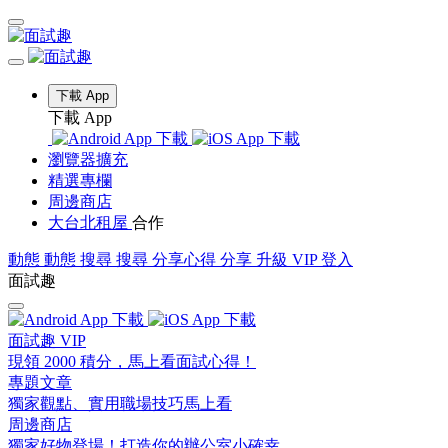
下載 App
下載 App
瀏覽器擴充
精選專欄
周邊商店
大台北租屋
合作
動態
動態
搜尋
搜尋
分享心得
分享
升級 VIP
登入
面試趣
面試趣 VIP
現領 2000 積分，馬上看面試心得！
專題文章
獨家觀點、實用職場技巧馬上看
周邊商店
獨家好物登場！打造你的辦公室小確幸