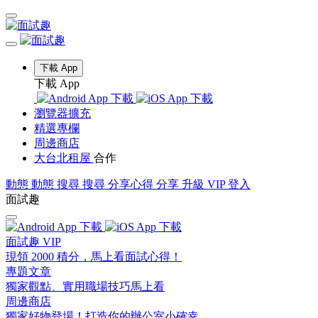
下載 App
下載 App
瀏覽器擴充
精選專欄
周邊商店
大台北租屋
合作
動態
動態
搜尋
搜尋
分享心得
分享
升級 VIP
登入
面試趣
面試趣 VIP
現領 2000 積分，馬上看面試心得！
專題文章
獨家觀點、實用職場技巧馬上看
周邊商店
獨家好物登場！打造你的辦公室小確幸