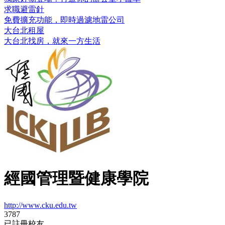
求職避雷針
免費擴充功能，即時過濾地雷公司
大台北租屋
大台北找房，就來一方生活
經國管理暨健康學院
http://www.cku.edu.tw
3787
已註冊校友