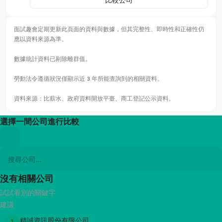
面試趣會定期更新此頁面的資料與數據，但其完整性、即時性和正確性仍
應以資料來源為準。
數據統計資料已剔除離群值。
勞動法令遵循狀況僅顯示近 3 年所能查詢到的相關資料。
資料來源：比薪水、政府資料開放平臺、商工登記公示資料。
選擇一間公司進行比較
沒有相關公司
試試看別的關鍵字
建議
精誠資訊股份有限公司