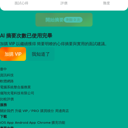
面試心得
評價
難度
開始摘要
剩餘
0
次
AI 摘要次數已使用完畢
加購 VIP 以繼續獲得
簡要明瞭的心得摘要與實用的面試建議。
加購 VIP
我知道了
臺中
資訊科技
軟體網路
電腦系統整合服務業
儀翔光電科技有限公司
比較評價
服務
關於我們
升級 VIP／PRO
購買積分
周邊商店
下載
iOS App
Android App
Chrome 擴充功能