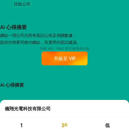
比較公司
AI 心得摘要
總結一間公司的所有面試心得及相關數據，
提供你簡要明瞭的總結，與實用的面試建議。
升級 VIP／PRO 即可使用本功能
升級至 VIP
AI 心得摘要
儀翔光電科技有限公司
1
3
/5
低