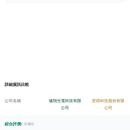
詳細資訊比較
公司名稱
儀翔光電科技有限
哲煜科技股份有限
公司
公司
綜合評價
5 分滿分