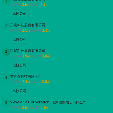
1
3.1
3.7
公司評價
面試評價
/5
/5
比較公司
三宏科技股份有限公司
2
2.8
3.4
公司評價
面試評價
/5
/5
比較公司
哲煜科技股份有限公司
3
3.9
3.8
公司評價
面試評價
/5
/5
比較公司
艾克森科技有限公司
4
2.3
3.8
公司評價
面試評價
/5
/5
比較公司
ViewSonic Corporation_優派國際股份有限公司
5
3.1
3.6
公司評價
面試評價
/5
/5